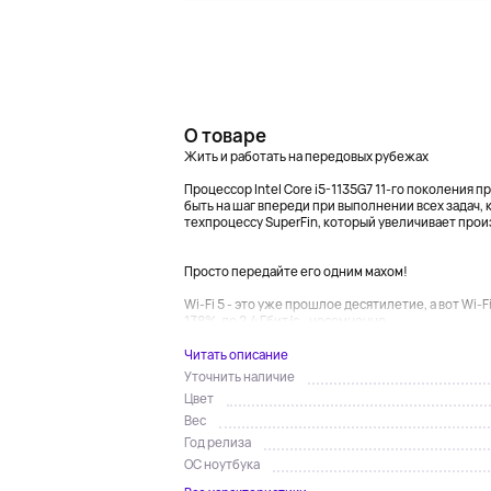
О товаре
Жить и работать на передовых рубежах
Процессор Intel Core i5-1135G7 11-го поколения 
быть на шаг впереди при выполнении всех задач, 
техпроцессу SuperFin, который увеличивает про
Просто передайте его одним махом!
Wi-Fi 5 - это уже прошлое десятилетие, а вот Wi-
138%, до 2,4 Гбит/с - несомненно,...
Читать описание
Уточнить наличие
Цвет
Вес
Год релиза
ОС ноутбука