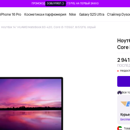
ПРОМОКОД
DOBUYFIRST
-73 РУБ. НА ПЕРВЫЙ ЗАКАЗ
iPhone 16 Pro
Косметика и парфюмерия
Nike
Galaxy S25 Ultra
Стайлер Dyso
Ноутбук 14" HUAWEI MateBook B3-420, Core i3-1135G7, 8/512Гб, серый
Ноут
Core 
2 941
ПОСЛЕД
Недост
Все т
Курье
Беспла
Това