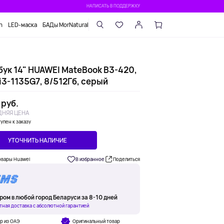
НАПИСАТЬ В ПОДДЕРЖКУ
n
LED-маска
БАДы MorNatural
бук 14" HUAWEI MateBook B3-420,
i3-1135G7, 8/512Гб, серый
 руб.
НЯЯ ЦЕНА
упен к заказу
УТОЧНИТЬ НАЛИЧИЕ
овары Huawei
В избранное
Поделиться
ром в любой город Беларуси за 8-10 дней
тная доставка с абсолютной гарантией
р из ОАЭ
Оригинальный товар