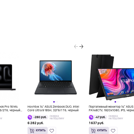
ook Pro 16 M4
Ноутбук 14" ASUS Zenbook DUO, Intel
Портативный монитор 14” ASUS 
Гб/2Тб, черный
Core Ultra 9 185H, 32Гб/1 Тб, черный
PA148CTV, 1920x1080, IPS, чер
СКИДКА
СКИДКА
-280 руб.
-47 руб.
НУ
НА ПОШЛИНУ
НА ПОШЛИНУ
6 282 руб.
1 637 руб.
КУПИТЬ
КУПИТЬ