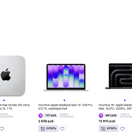
 Mac Studio (M1 Ultra
Ноутбук Apple MacBook Neo 13" A18 Pro,
Ноутбук 16" Apple MacB
 Гб, 1 Тб
512 Гб, серебристый
Max, 14CPU, 32GPU, 36
космос
СКИДКА
СКИДКА
СКИДКА
-107 руб.
-661 руб.
НА ПОШЛИНУ
НА ПОШЛИНУ
НА ПОШЛИ
2 836 руб.
13 910 руб.
КУПИТЬ
КУПИТЬ