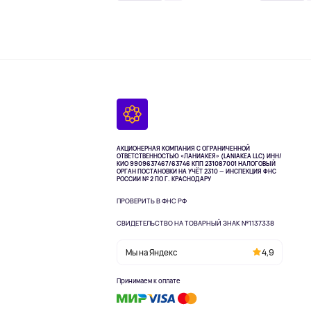
АКЦИОНЕРНАЯ КОМПАНИЯ С ОГРАНИЧЕННОЙ
ОТВЕТСТВЕННОСТЬЮ «ЛАНИАКЕЯ» (LANIAKEA LLC)
ИНН/
КИО 9909637467/63746 КПП 231087001
НАЛОГОВЫЙ
ОРГАН ПОСТАНОВКИ НА УЧЁТ 2310 — ИНСПЕКЦИЯ ФНС
РОССИИ № 2 ПО Г. КРАСНОДАРУ
ПРОВЕРИТЬ В ФНС РФ
СВИДЕТЕЛЬСТВО НА ТОВАРНЫЙ ЗНАК №1137338
Мы на Яндекс
4,9
Принимаем к оплате