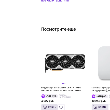
Все характеристики
Посмотрите еще
Видеокарта MSI GeForce RTX 4080
Компьютер Apple
Ventus 3X Overclocked 16GB DDR6X
48 ядер GPU), 64
СКИДКА
-162 руб.
-478 руб.
НА ПОШЛИНУ
3 927 руб.
10 249 руб.
КУПИТЬ
КУПИТЬ