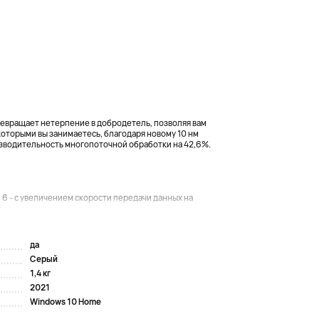
превращает нетерпение в добродетель, позволяя вам
которыми вы занимаетесь, благодаря новому 10 нм
изводительность многопоточной обработки на 42,6%.
Fi 6 - с увеличением скорости передачи данных на
да
Серый
1,4 кг
2021
Windows 10 Home