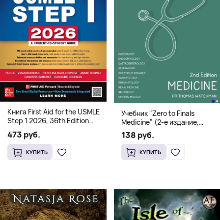
Книга First Aid for the USMLE
Учебник "Zero to Finals
Step 1 2026, 36th Edition
Medicine" (2-е издание,
(Мягкий переплет,
Мягкая обложка) Dr. Thomas
473 руб.
138 руб.
Английский язык)
Watchman
КУПИТЬ
КУПИТЬ