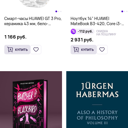
Смарт-часы HUAWEI GT 3 Pro,
Ноутбук 14" HUAWEI
керамика 43 мм, бело-
MateBook B3-420, Core i3-
золотой
1135G7, 8/512Гб, серый
-112 руб.
СКИДКА
НА ПОШЛИНУ
1 166 руб.
2 931 руб.
КУПИТЬ
КУПИТЬ