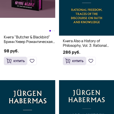
Книга "Butcher & Blackbird"
Книга Also a History of
Бринн Уивер Романтическая
Philosophy, Vol. 3: Rational
комедия о серийных убийцах
Freedom. Traces of the
98 руб.
(18+)
286 руб.
Discourse on Faith and
Knowledge (Твердый
КУПИТЬ
КУПИТЬ
переплет)