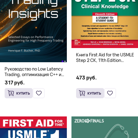
Книга First Aid for the USMLE
Step 2 CK, 11th Edition
(Мягкий переплет,
Руководство по Low Latency
Английский язык)
Trading, оптимизация C++ и
473 руб.
системная архитектура для
317 руб.
HFT
КУПИТЬ
КУПИТЬ