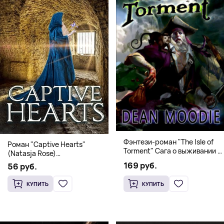
Фэнтези-роман "The Isle of
Роман "Captive Hearts"
Torment" Сага о выживании и
(Natasja Rose)
магии
Романтическое фэнтези
169 руб.
56 руб.
КУПИТЬ
КУПИТЬ