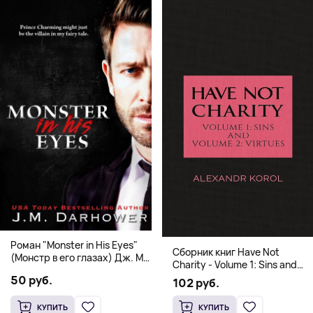
Роман "Monster in His Eyes"
Сборник книг Have Not
(Монстр в его глазах) Дж. М.
Charity - Volume 1: Sins and
Дарховер | Mafia Romance
Volume 2: Virtues
50 руб.
102 руб.
18+
КУПИТЬ
КУПИТЬ