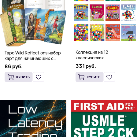
Коллекция из 12
Таро Wild Reflections набор
классических
карт для начинающих с
иллюстрированных книг об
книгой (78 карт, золочёные
331 руб.
86 руб.
Элмере от Дэвида Макки
края)
КУПИТЬ
КУПИТЬ