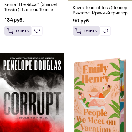
Книга "The Ritual" (Shantel
Книга Tears of Tess (Пеппер
Tessier) Шантель Тессье
Винтерс) Мрачный триллер о
Экстремальный дарк-
выживании и страсти (18+)
134 руб.
романс бестселлер (18+)
90 руб.
КУПИТЬ
КУПИТЬ