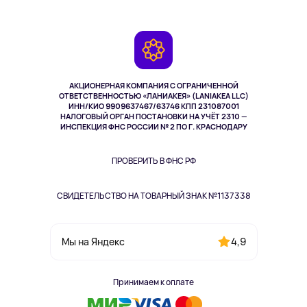
Планшеты
Доставка
Контакты
Игровые консоли
Гарантия
Камеры
Возврат
TV и мультимедиа
Музыка и звук
АКЦИОНЕРНАЯ КОМПАНИЯ С ОГРАНИЧЕННОЙ
Спорт
ОТВЕТСТВЕННОСТЬЮ «ЛАНИАКЕЯ» (LANIAKEA LLC)
ИНН/КИО 9909637467/63746 КПП 231087001
Здоровье
НАЛОГОВЫЙ ОРГАН ПОСТАНОВКИ НА УЧЁТ 2310 —
Здоровье питомцев
ИНСПЕКЦИЯ ФНС РОССИИ № 2 ПО Г. КРАСНОДАРУ
Книги
Одежда и аксессуары
ПРОВЕРИТЬ В ФНС РФ
СВИДЕТЕЛЬСТВО НА ТОВАРНЫЙ ЗНАК №1137338
4,9
Мы на Яндекс
Принимаем к оплате