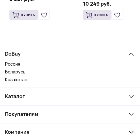
10 249 руб.
КУПИТЬ
КУПИТЬ
DoBuy
Россия
Беларусь
Казахстан
Каталог
Смартфоны и гаджеты
Покупателям
Ноутбуки, мониторы, VR
Товары для дома
Служба поддержки
Косметика и уход
Компания
Как заказать
Активный отдых
Оплата