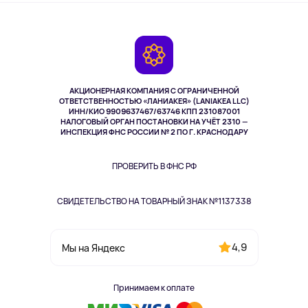
О сервисе
Планшеты
Доставка
Контакты
Игровые консоли
Гарантия
Камеры
Возврат
TV и мультимедиа
Музыка и звук
АКЦИОНЕРНАЯ КОМПАНИЯ С ОГРАНИЧЕННОЙ
Спорт
ОТВЕТСТВЕННОСТЬЮ «ЛАНИАКЕЯ» (LANIAKEA LLC)
ИНН/КИО 9909637467/63746 КПП 231087001
Здоровье
НАЛОГОВЫЙ ОРГАН ПОСТАНОВКИ НА УЧЁТ 2310 —
Здоровье питомцев
ИНСПЕКЦИЯ ФНС РОССИИ № 2 ПО Г. КРАСНОДАРУ
Книги
Одежда и аксессуары
ПРОВЕРИТЬ В ФНС РФ
СВИДЕТЕЛЬСТВО НА ТОВАРНЫЙ ЗНАК №1137338
4,9
Мы на Яндекс
Принимаем к оплате