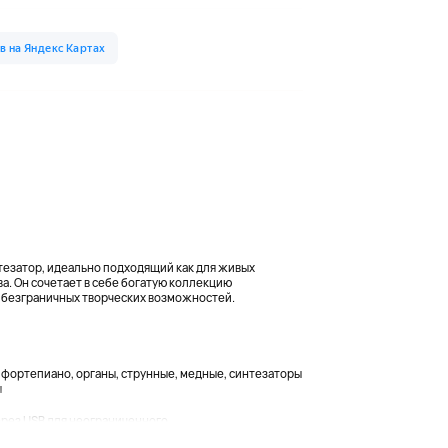
тезатор, идеально подходящий как для живых
а. Он сочетает в себе богатую коллекцию
 безграничных творческих возможностей.
 фортепиано, органы, струнные, медные, синтезаторы
ы
ез USB для неограниченного...