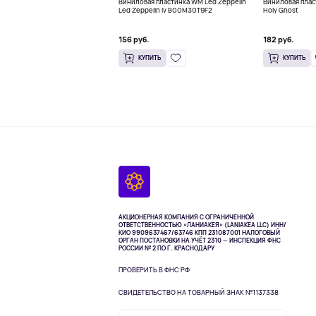
Виниловая пластинка WM Led Zeppelin
Виниловая пласт
Led Zeppelin Iv B00M30T9F2
Holy Ghost
156 руб.
182 руб.
КУПИТЬ
КУПИТЬ
АКЦИОНЕРНАЯ КОМПАНИЯ С ОГРАНИЧЕННОЙ
ОТВЕТСТВЕННОСТЬЮ «ЛАНИАКЕЯ» (LANIAKEA LLC)
ИНН/
КИО 9909637467/63746 КПП 231087001
НАЛОГОВЫЙ
ОРГАН ПОСТАНОВКИ НА УЧЁТ 2310 — ИНСПЕКЦИЯ ФНС
РОССИИ № 2 ПО Г. КРАСНОДАРУ
ПРОВЕРИТЬ В ФНС РФ
СВИДЕТЕЛЬСТВО НА ТОВАРНЫЙ ЗНАК №1137338