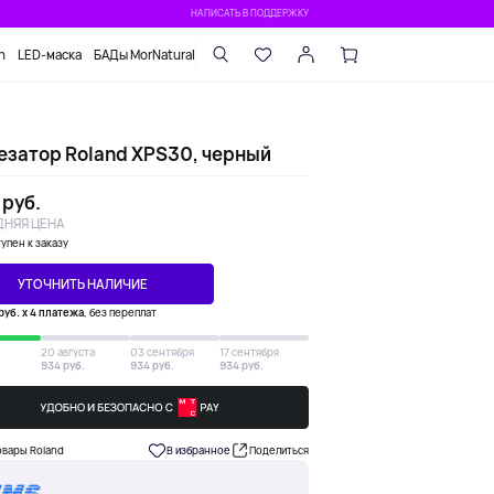
НАПИСАТЬ В ПОДДЕРЖКУ
n
LED-маска
БАДы MorNatural
езатор Roland XPS30, черный
 руб.
НЯЯ ЦЕНА
упен к заказу
УТОЧНИТЬ НАЛИЧИЕ
руб. х 4 платежа
, без переплат
20 августа
03 сентября
17 сентября
934 руб.
934 руб.
934 руб.
овары Roland
В избранное
Поделиться