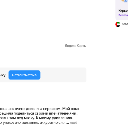
Курье
Беспла
Това