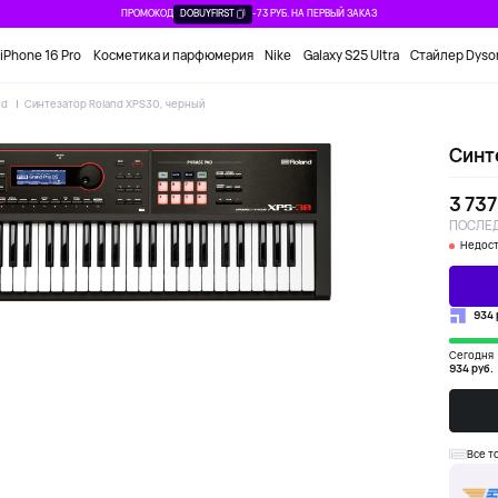
ПРОМОКОД
DOBUYFIRST
-73 РУБ. НА ПЕРВЫЙ ЗАКАЗ
iPhone 16 Pro
Косметика и парфюмерия
Nike
Galaxy S25 Ultra
Стайлер Dyso
nd
Синтезатор Roland XPS30, черный
Синт
3 737
ПОСЛЕД
Недост
934 
Сегодня
934 руб.
Все т