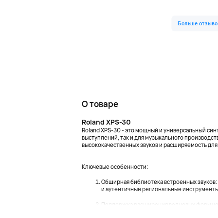
О товаре
Roland XPS-30
Roland XPS-30 - это мощный и универсальный син
выступлений, так и для музыкального производств
высококачественных звуков и расширяемость для
Ключевые особенности:
Обширная библиотека встроенных звуков:
и аутентичные региональные инструмент
Поддержка расширения волновых форм чер