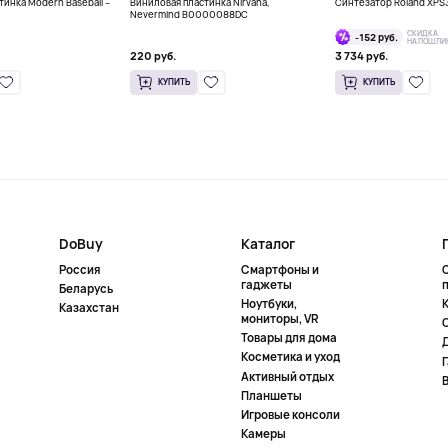
инка Modern Baseball –
Виниловая пластинка Nirvana,
Синтезатор Roland XPS
Nevermind B0000088DC
СКИДКА
-152 руб.
НА ПОШЛИ
220 руб.
3 734 руб.
КУПИТЬ
КУПИТЬ
DoBuy
Каталог
Россия
Смартфоны и
гаджеты
Беларусь
Ноутбуки,
К
Казахстан
мониторы, VR
Товары для дома
Косметика и уход
Активный отдых
Планшеты
Игровые консоли
Камеры