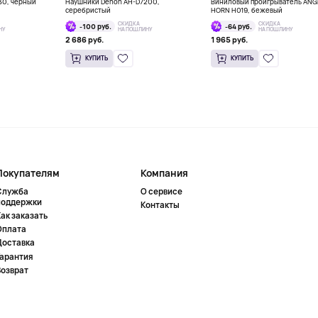
30, черный
Наушники Denon AH-D7200,
Виниловый проигрыватель ANG
серебристый
HORN H019, бежевый
СКИДКА
СКИДКА
-100 руб.
-64 руб.
НУ
НА ПОШЛИНУ
НА ПОШЛИНУ
2 686 руб.
1 965 руб.
КУПИТЬ
КУПИТЬ
Покупателям
Компания
Служба
О сервисе
поддержки
Контакты
ак заказать
Оплата
Доставка
Гарантия
Возврат