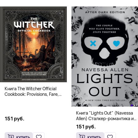
Книга The Witcher Official
Cookbook: Provisions, Fare,
and Culinary Tales from Travels
Across the Continent
Книга "Lights Out" (Navessa
151 руб.
Allen) Сталкер-романтика и
человек в маске (18+)
151 руб.
КУПИТЬ
КУПИТЬ