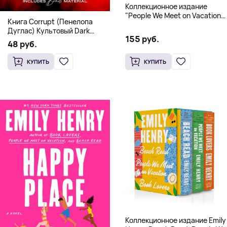
Коллекционное издание
"People We Meet on Vacation"
Книга Corrupt (Пенелопа
(Эмили Генри) Deluxe
Дуглас) Культовый Dark
Hardcover
155 руб.
Romance бестселлер (18+)
48 руб.
КУПИТЬ
КУПИТЬ
Коллекционное издание Emily