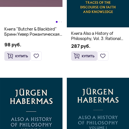
Книга "Butcher & Blackbird"
Книга Also a History of
Бринн Уивер Романтическая
Philosophy, Vol. 3: Rational
комедия о серийных убийцах
Freedom. Traces of the
98 руб.
(18+)
287 руб.
Discourse on Faith and
Knowledge (Твердый
КУПИТЬ
КУПИТЬ
переплет)