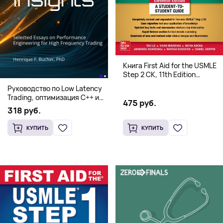
Книга First Aid for the USMLE
Step 2 CK, 11th Edition
(Мягкий переплет,
Руководство по Low Latency
Английский язык)
Trading, оптимизация C++ и
475 руб.
системная архитектура для
318 руб.
HFT
КУПИТЬ
КУПИТЬ