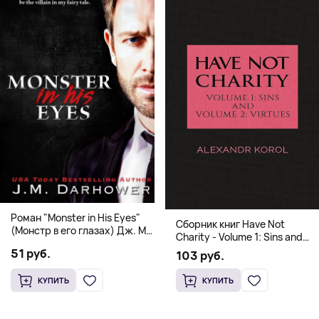
Роман "Monster in His Eyes"
Сборник книг Have Not
(Монстр в его глазах) Дж. М.
Charity - Volume 1: Sins and
Дарховер | Mafia Romance
Volume 2: Virtues
51 руб.
103 руб.
18+
КУПИТЬ
КУПИТЬ