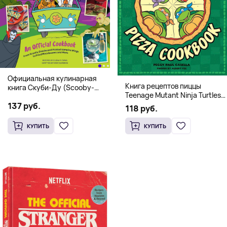
Официальная кулинарная
Книга рецептов пиццы
книга Скуби-Ду (Scooby-
Teenage Mutant Ninja Turtles
Doo! and the Attack of the
Pizza Cookbook (На
137 руб.
Scooby Snacks), Твердый
118 руб.
английском)
переплет
КУПИТЬ
КУПИТЬ