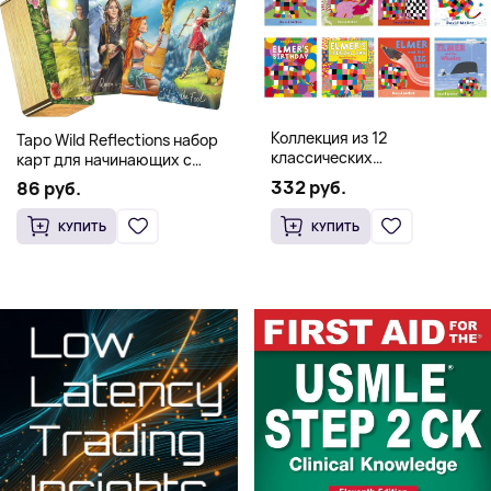
Коллекция из 12
Таро Wild Reflections набор
классических
карт для начинающих с
иллюстрированных книг об
книгой (78 карт, золочёные
332 руб.
86 руб.
Элмере от Дэвида Макки
края)
КУПИТЬ
КУПИТЬ