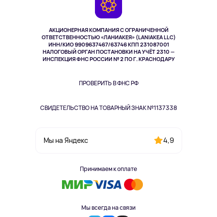
Возврат
TV и мультимедиа
Музыка и звук
АКЦИОНЕРНАЯ КОМПАНИЯ С ОГРАНИЧЕННОЙ
Спорт
ОТВЕТСТВЕННОСТЬЮ «ЛАНИАКЕЯ» (LANIAKEA LLC)
ИНН/КИО 9909637467/63746 КПП 231087001
Здоровье
НАЛОГОВЫЙ ОРГАН ПОСТАНОВКИ НА УЧЁТ 2310 —
Здоровье питомцев
ИНСПЕКЦИЯ ФНС РОССИИ № 2 ПО Г. КРАСНОДАРУ
Книги
Одежда и аксессуары
ПРОВЕРИТЬ В ФНС РФ
СВИДЕТЕЛЬСТВО НА ТОВАРНЫЙ ЗНАК №1137338
4,9
Мы на Яндекс
Принимаем к оплате
Мы всегда на связи