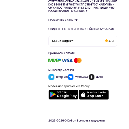
ОТВЕТСТВЕННОСТЬЮ «ЛАНИАКЕЯ» (LANIAKEA LLC)
ИНН/
КИО 9909637467/63746 КПП 231087001
НАЛОГОВЫЙ
ОРГАН ПОСТАНОВКИ НА УЧЁТ 2310 — ИНСПЕКЦИЯ ФНС
РОССИИ № 2 ПО Г. КРАСНОДАРУ
ПРОВЕРИТЬ В ФНС РФ
СВИДЕТЕЛЬСТВО НА ТОВАРНЫЙ ЗНАК №1137338
Мы на Яндекс
4,9
Принимаем к оплате
Мы всегда на связи
Telegram
Vkontakte
Дзен
Мобильное приложение DoBuy
2023-2026 © DoBuy. Все права защищены