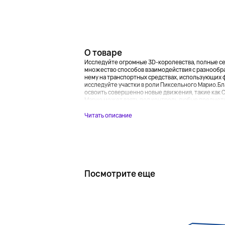
О товаре
Исследуйте огромные 3D-королевства, полные се
множество способов взаимодействия с разнообр
нему на транспортных средствах, использующих 
исследуйте участки в роли Пиксельного Марио.Бл
освоить совершенно новые движения, такие как Ca
Марио может взять под контроль любые предметы,
Читать описание
Посмотрите еще