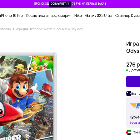
ПРОМОКОД
DOBUYFIRST
-73 РУБ. НА ПЕРВЫЙ ЗАКАЗ
iPhone 16 Pro
Косметика и парфюмерия
Nike
Galaxy S25 Ultra
Стайлер Dyso
intendo
Игра для Nintendo Switch Super Mario Odyssey
Игра 
Odys
276 р
Доступ
Все т
Курье
Беспла
Това