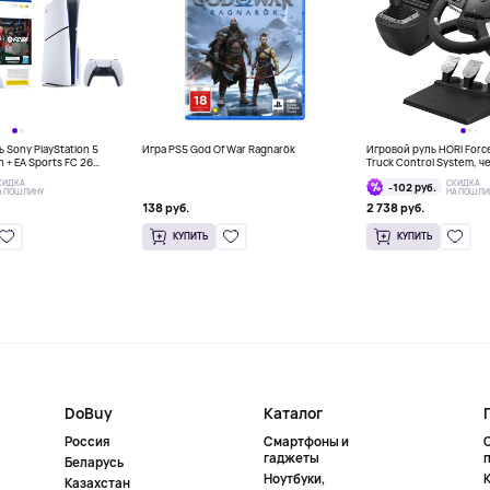
 Sony PlayStation 5
Игра PS5 God Of War Ragnarök
Игровой руль HORI Forc
on + EA Sports FC 26
Truck Control System, 
КИДКА
СКИДКА
-102 руб.
А ПОШЛИНУ
НА ПОШЛИ
138 руб.
2 738 руб.
КУПИТЬ
КУПИТЬ
DoBuy
Каталог
Россия
Смартфоны и
гаджеты
Беларусь
Ноутбуки,
К
Казахстан