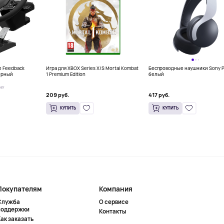
e Feedback
Игра для XBOX Series X/S Mortal Kombat
Беспроводные наушники Sony P
черный
1 Premium Edition
белый
НУ
209 руб.
417 руб.
КУПИТЬ
КУПИТЬ
Покупателям
Компания
Служба
О сервисе
поддержки
Контакты
ак заказать