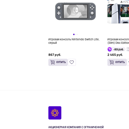
Игровая консоль Nintendo Switch Lite,
Игровая консоль
серый
(Slim) Disc Editi
Bundle
С
-89 руб.
Н
867 руб.
2 465 руб.
КУПИТЬ
КУПИТЬ
АКЦИОНЕРНАЯ КОМПАНИЯ С ОГРАНИЧЕННОЙ