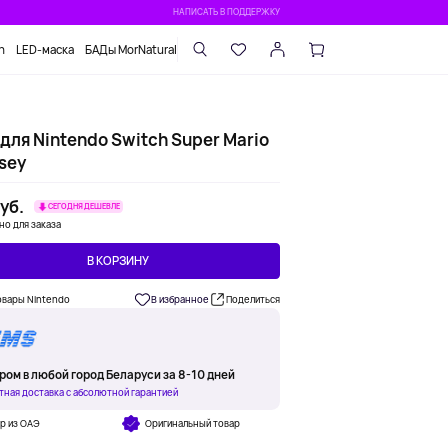
НАПИСАТЬ В ПОДДЕРЖКУ
n
LED-маска
БАДы MorNatural
для Nintendo Switch Super Mario
sey
уб.
СЕГОДНЯ ДЕШЕВЛЕ
но для заказа
В КОРЗИНУ
овары Nintendo
В избранное
Поделиться
ром в любой город Беларуси за 8-10 дней
тная доставка с абсолютной гарантией
р из ОАЭ
Оригинальный товар