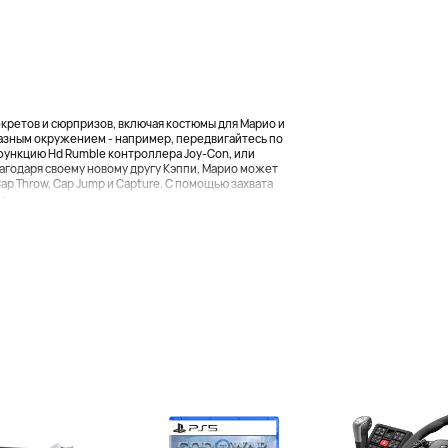
кретов и сюрпризов, включая костюмы для Марио и
азным окружением - например, передвигайтесь по
функцию Hd Rumble контроллера Joy-Con, или
агодаря своему новому другу Кэппи, Марио может
p Throw, Cap Jump и Capture. С помощью захвата
...