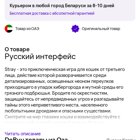
Курьером в любой город Беларуси за 8-10 дней
Бесплатная доставка с абсолютной гарантией
Товар из ОАЭ
Оригинальный товар
О товаре
Русский интерфейс
Stray - это приключенческая игра для кошек от третьего
лица, действие которой разворачивается среди
детализированных, освещенных неоном переулков
приходящего в упадок кибергорода и мутной среды его
грязного подбрюшья. Бродите по окрестностям,
защищайтесь от непредвиденных угроз и разгадывайте
тайны этого неприветливого места, населенного
любопытными дроидами и опасными существами.
Смотрите на мир глазами кошки и взаимодействуйте с
окружающей средой в игровой форме. Будьте ...
Читать описание