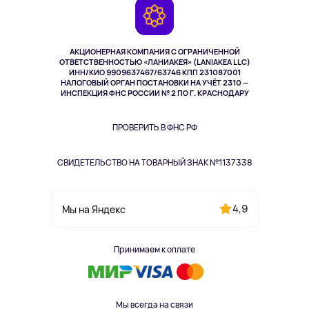
Камеры
Возврат
TV и мультимедиа
Музыка и звук
АКЦИОНЕРНАЯ КОМПАНИЯ С ОГРАНИЧЕННОЙ
Спорт
ОТВЕТСТВЕННОСТЬЮ «ЛАНИАКЕЯ» (LANIAKEA LLC)
ИНН/КИО 9909637467/63746 КПП 231087001
Здоровье
НАЛОГОВЫЙ ОРГАН ПОСТАНОВКИ НА УЧЁТ 2310 —
Здоровье питомцев
ИНСПЕКЦИЯ ФНС РОССИИ № 2 ПО Г. КРАСНОДАРУ
Книги
Одежда и аксессуары
ПРОВЕРИТЬ В ФНС РФ
СВИДЕТЕЛЬСТВО НА ТОВАРНЫЙ ЗНАК №1137338
4,9
Мы на Яндекс
Принимаем к оплате
Мы всегда на связи