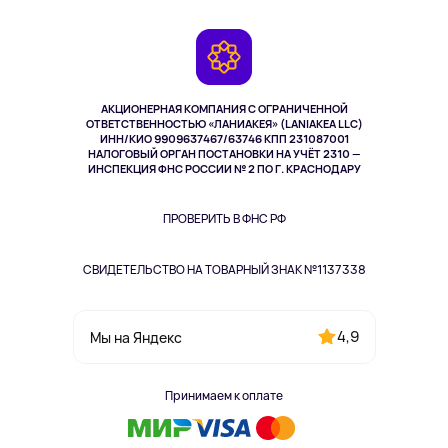
Доставка
Контакты
Игровые консоли
Гарантия
Камеры
Возврат
TV и мультимедиа
Музыка и звук
АКЦИОНЕРНАЯ КОМПАНИЯ С ОГРАНИЧЕННОЙ
Спорт
ОТВЕТСТВЕННОСТЬЮ «ЛАНИАКЕЯ» (LANIAKEA LLC)
ИНН/КИО 9909637467/63746 КПП 231087001
Здоровье
НАЛОГОВЫЙ ОРГАН ПОСТАНОВКИ НА УЧЁТ 2310 —
Здоровье питомцев
ИНСПЕКЦИЯ ФНС РОССИИ № 2 ПО Г. КРАСНОДАРУ
Книги
Одежда и аксессуары
ПРОВЕРИТЬ В ФНС РФ
СВИДЕТЕЛЬСТВО НА ТОВАРНЫЙ ЗНАК №1137338
4,9
Мы на Яндекс
Принимаем к оплате