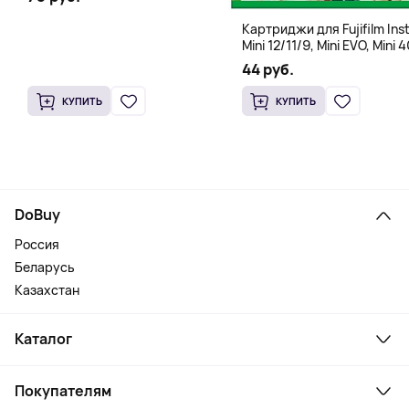
Картриджи для Fujifilm Ins
Mini 12/11/9, Mini EVO, Mini 4
Mini Liplay, Mini Link, Mini 90
44 руб.
instant, 10 штук
КУПИТЬ
КУПИТЬ
DoBuy
Россия
Беларусь
Казахстан
Каталог
Смартфоны и гаджеты
Покупателям
Ноутбуки, мониторы, VR