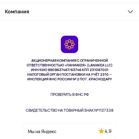
Товары для дома
Служба поддержки
Косметика и уход
Компания
Как заказать
Активный отдых
Оплата
О сервисе
Планшеты
Доставка
Контакты
Игровые консоли
Гарантия
Камеры
Возврат
TV и мультимедиа
Музыка и звук
АКЦИОНЕРНАЯ КОМПАНИЯ С ОГРАНИЧЕННОЙ
Спорт
ОТВЕТСТВЕННОСТЬЮ «ЛАНИАКЕЯ» (LANIAKEA LLC)
ИНН/КИО 9909637467/63746 КПП 231087001
Здоровье
НАЛОГОВЫЙ ОРГАН ПОСТАНОВКИ НА УЧЁТ 2310 —
Здоровье питомцев
ИНСПЕКЦИЯ ФНС РОССИИ № 2 ПО Г. КРАСНОДАРУ
Книги
Одежда и аксессуары
ПРОВЕРИТЬ В ФНС РФ
СВИДЕТЕЛЬСТВО НА ТОВАРНЫЙ ЗНАК №1137338
4,9
Мы на Яндекс