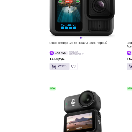
Экшн-камера GoPro HERO13 Black, черный
Вод
Ace
СКИДКА
-38 руб.
НА ПОШЛИНУ
1 458 руб.
1 4
КУПИТЬ
NEW
NE