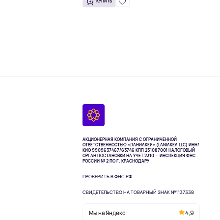
КУПИТЬ
АКЦИОНЕРНАЯ КОМПАНИЯ С ОГРАНИЧЕННОЙ
ОТВЕТСТВЕННОСТЬЮ «ЛАНИАКЕЯ» (LANIAKEA LLC)
ИНН/
КИО 9909637467/63746 КПП 231087001
НАЛОГОВЫЙ
ОРГАН ПОСТАНОВКИ НА УЧЁТ 2310 — ИНСПЕКЦИЯ ФНС
РОССИИ № 2 ПО Г. КРАСНОДАРУ
ПРОВЕРИТЬ В ФНС РФ
СВИДЕТЕЛЬСТВО НА ТОВАРНЫЙ ЗНАК №1137338
Мы на Яндекс
4,9