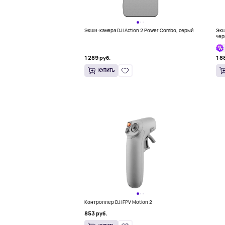
Экшн-камера DJI Action 2 Power Combo, серый
Экш
чер
1 289 руб.
1 8
КУПИТЬ
Контроллер DJI FPV Motion 2
853 руб.