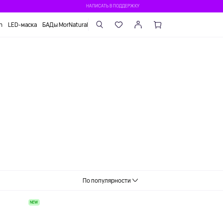
НАПИСАТЬ В ПОДДЕРЖКУ
n
LED-маска
БАДы MorNatural
По популярности
NEW