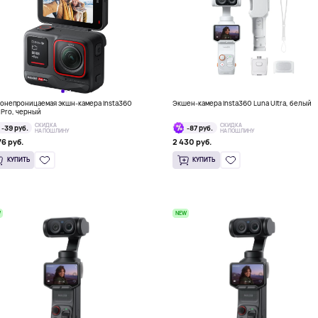
онепроницаемая экшн-камера Insta360
Экшен-камера Insta360 Luna Ultra, белый
 Pro, черный
СКИДКА
СКИДКА
-39 руб.
-87 руб.
НА ПОШЛИНУ
НА ПОШЛИНУ
76 руб.
2 430 руб.
КУПИТЬ
КУПИТЬ
W
NEW