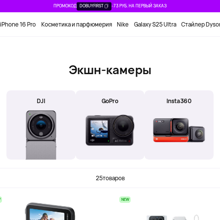
ПРОМОКОД
DOBUYFIRST
-73 РУБ. НА ПЕРВЫЙ ЗАКАЗ
iPhone 16 Pro
Косметика и парфюмерия
Nike
Galaxy S25 Ultra
Стайлер Dyso
Экшн-камеры
DJI
GoPro
Insta360
25
товаров
W
NEW