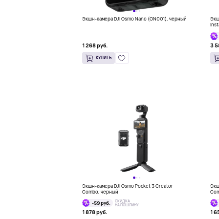
Экшн-камера DJI Osmo Nano (ON001), черный
Экше
Ins
Шир
пер
1 268 руб.
3 5
КУПИТЬ
Экшн-камера DJI Osmo Pocket 3 Creator
Экшн-камера 
Combo, черный
Com
СКИДКА
-59 руб.
НА ПОШЛИНУ
1 878 руб.
1 6