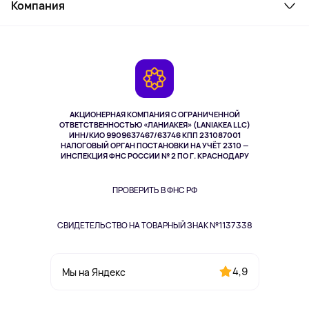
Косметика и уход
Компания
Как заказать
Активный отдых
Оплата
О сервисе
Планшеты
Доставка
Контакты
Игровые консоли
Гарантия
Камеры
Возврат
TV и мультимедиа
Музыка и звук
АКЦИОНЕРНАЯ КОМПАНИЯ С ОГРАНИЧЕННОЙ
Спорт
ОТВЕТСТВЕННОСТЬЮ «ЛАНИАКЕЯ» (LANIAKEA LLC)
ИНН/КИО 9909637467/63746 КПП 231087001
Здоровье
НАЛОГОВЫЙ ОРГАН ПОСТАНОВКИ НА УЧЁТ 2310 —
Здоровье питомцев
ИНСПЕКЦИЯ ФНС РОССИИ № 2 ПО Г. КРАСНОДАРУ
Книги
Одежда и аксессуары
ПРОВЕРИТЬ В ФНС РФ
СВИДЕТЕЛЬСТВО НА ТОВАРНЫЙ ЗНАК №1137338
4,9
Мы на Яндекс