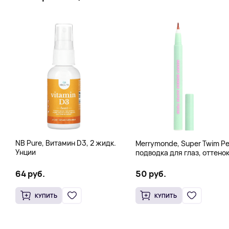
NB Pure, Витамин D3, 2 жидк.
Merrymonde, Super Twim Pe
Унции
подводка для глаз, оттено
07 персиковый, 0,5 мл (0,
жидк. унции)
64 руб.
50 руб.
КУПИТЬ
КУПИТЬ