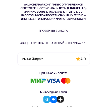
Музыка и звук
АКЦИОНЕРНАЯ КОМПАНИЯ С ОГРАНИЧЕННОЙ
Спорт
ОТВЕТСТВЕННОСТЬЮ «ЛАНИАКЕЯ» (LANIAKEA LLC)
ИНН/КИО 9909637467/63746 КПП 231087001
Здоровье
НАЛОГОВЫЙ ОРГАН ПОСТАНОВКИ НА УЧЁТ 2310 —
Здоровье питомцев
ИНСПЕКЦИЯ ФНС РОССИИ № 2 ПО Г. КРАСНОДАРУ
Книги
Одежда и аксессуары
ПРОВЕРИТЬ В ФНС РФ
СВИДЕТЕЛЬСТВО НА ТОВАРНЫЙ ЗНАК №1137338
4,9
Мы на Яндекс
Принимаем к оплате
Мы всегда на связи