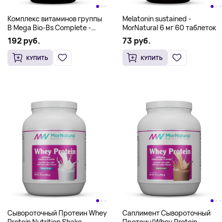
Комплекс витаминов группы
Melatonin sustained -
В Mega Bio-Bs Complete -
MorNatural 6 мг 60 таблеток
MorNatural 120 caps
192 руб.
73 руб.
КУПИТЬ
КУПИТЬ
Сывороточный Протеин Whey
Саплимент Сывороточный
Protein Nutrition Shake -
Протеин/Whey Protein