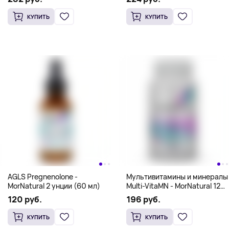
КУПИТЬ
КУПИТЬ
AGLS Pregnenolone -
Мультивитамины и минералы
MorNatural 2 унции (60 мл)
Multi-VitaMN - MorNatural 120
capsules
120 руб.
196 руб.
КУПИТЬ
КУПИТЬ