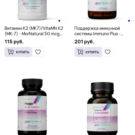
Витамин К2 (МК7)/VitaMN K2
Поддержка иммунной
(MK-7) - MorNatural 50 mcg
системы Immuno Plus -
60 caps
MorNatural 120 caps
115 руб.
201 руб.
КУПИТЬ
КУПИТЬ