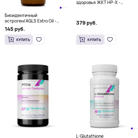
КУПИТЬ
КУПИТЬ
Саплимент Комплекс для
здоровья ЖКТ HP-X -
MorNatural 120 caps
Биоидентичный
эстроген/AGLS Estro Oil -
379 руб.
MorNatural 2 oz (60ml)
145 руб.