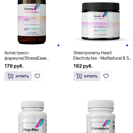
Антистресс-
Электролиты Heart
формула/StressEase
Electrolytes - MorNatural 8.5
Complex - MorNatural 120
oz (240 g)
179 руб.
192 руб.
caps
КУПИТЬ
КУПИТЬ