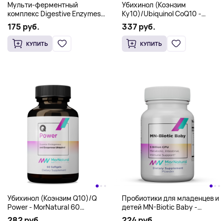
Мульти-ферментный
Убихинол (Коэнзим
комплекс Digestive Enzymes
Ку10)/Ubiquinol CoQ10 -
Complex MorNatural 120 шт
MorNatural 100 mg 60
175 руб.
337 руб.
softgels
КУПИТЬ
КУПИТЬ
Убихинол (Коэнзим Q10)/Q
Пробиотики для младенцев и
Power - MorNatural 60
детей MN-Biotic Baby -
softgels
MorNatural 2.33 oz (66 g)
282 руб.
224 руб.