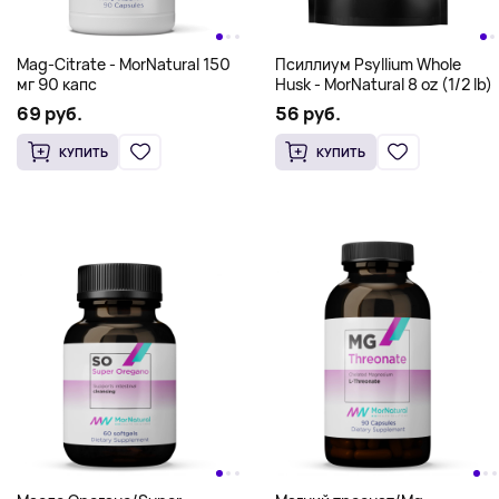
2 oz (59 ml)
капсул
311 руб.
158 руб.
КУПИТЬ
КУПИТЬ
Mag-Citrate - MorNatural 150
Псиллиум Psyllium Whole
мг 90 капс
Husk - MorNatural 8 oz (1/2 lb)
69 руб.
56 руб.