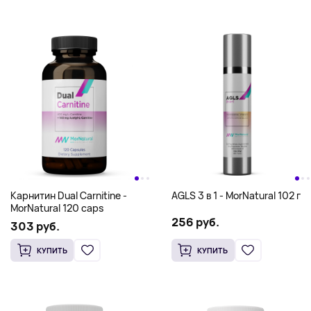
Коэнзим Q10/CoQ10 -
Комплекс для женского
MorNatural 150 mg 60 caps
гормонального здоровья
FemHarmony - MorNatural 120
179 руб.
154 руб.
caps
КУПИТЬ
КУПИТЬ