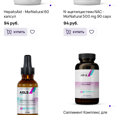
337 руб.
здоровья AGLS Libido Him -
MorNatural 60 caps
256 руб.
КУПИТЬ
КУПИТЬ
HepatoAid - MorNatural 60
N-ацетилцистеин NAC -
капсул
MorNatural 500 mg 90 caps
94 руб.
94 руб.