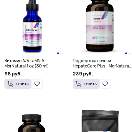
Витамин А/VitaMN A -
Поддержка печени
MorNatural 1 oz (30 ml)
HepatoCare Plus - MorNatural
120 caps
98 руб.
239 руб.
КУПИТЬ
КУПИТЬ