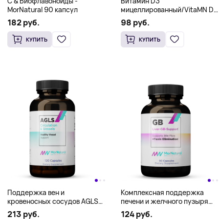
КУПИТЬ
КУПИТЬ
С & Биофлавоноиды -
Витамин D3
MorNatural 90 капсул
мицеллированный/VitaMN D3
Micellized - MorNatural 400 IU
182 руб.
98 руб.
1 oz (30 ml)
КУПИТЬ
КУПИТЬ