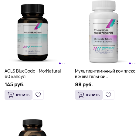
AGLS BlueCode - MorNatural
Мультивитаминный комплекс
60 капсул
в жевательной
форме/Chewable Multi-
145 руб.
98 руб.
VitaMN - MorNatural 60 tabs
КУПИТЬ
КУПИТЬ