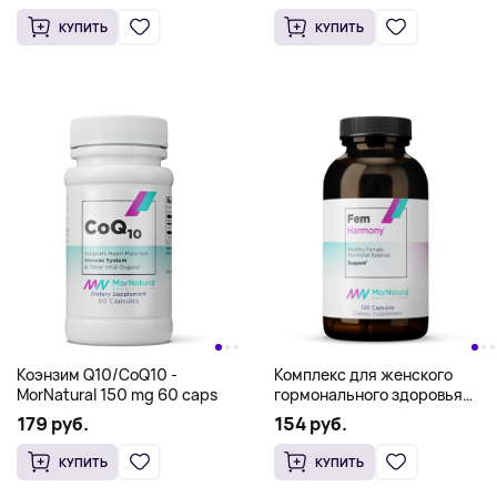
AGLS DHEA - MorNatural 2
AGLS Estro2.5 без аромата -
унции (60 мл)
MorNatural 3 унции (85 г)
184 руб.
115 руб.
КУПИТЬ
КУПИТЬ