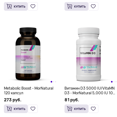
Поддержка вен и
Комплексная поддержка
кровеносных сосудов AGLS
печени и желчного пузыря
Circulation&vessels -
Liver-GB Support - MorNatural
213 руб.
124 руб.
MorNatural 120 caps
90 caps
КУПИТЬ
КУПИТЬ