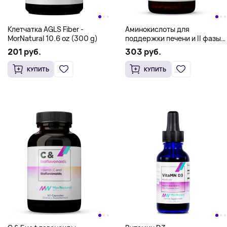
капсул
Active Multi-VitaMN -
MorNatural 120 caps
282 руб.
124 руб.
КУПИТЬ
КУПИТЬ
Клетчатка AGLS Fiber -
Аминокислоты для
MorNatural 10.6 oz (300 g)
поддержки печени и II фазы
детоксикации Amino Phase II
201 руб.
303 руб.
Detox - MorNatural 180 caps