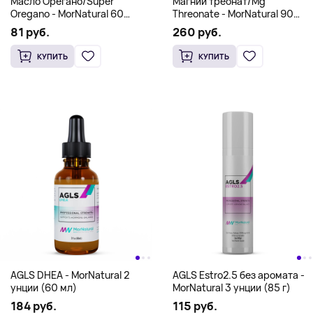
КУПИТЬ
КУПИТЬ
Масло Орегано/Super
Магний треонат/Mg
Oregano - MorNatural 60
Threonate - MorNatural 90
softgels
caps
81 руб.
260 руб.
КУПИТЬ
КУПИТЬ