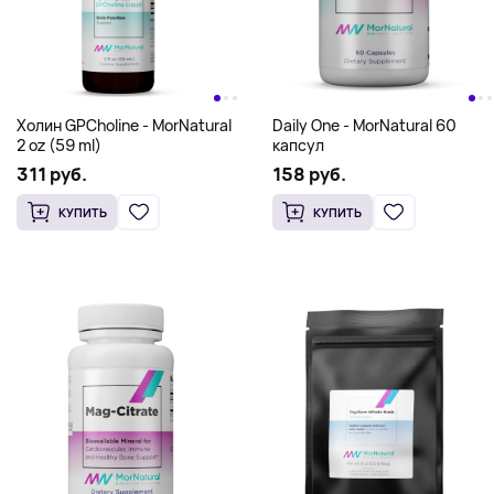
Поддержка кишечной
микрофлоры/GI MaxGuard -
MorNatural 60 caps
Мультивитамины для
беременных/Prenatal
235 руб.
VitaMNs & Minerals -
252 руб.
MorNatural 90 caps
КУПИТЬ
КУПИТЬ
Холин GPCholine - MorNatural
Daily One - MorNatural 60