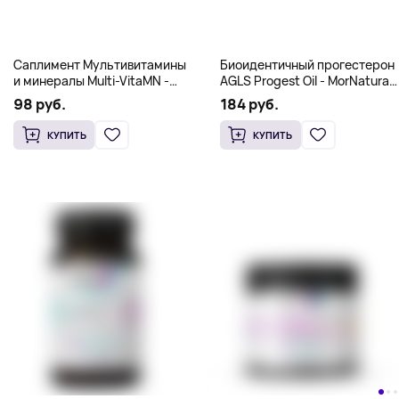
Саплимент Мультивитамины
и минералы Multi-VitaMN -
MorNatural 60 capsules
Биоидентичный прогестерон
98 руб.
AGLS Progest Oil - MorNatural
2 oz (60ml)