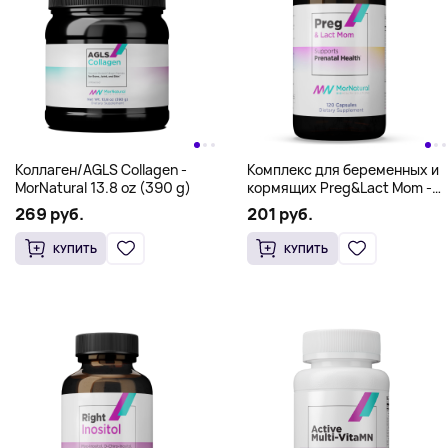
MN DHEA - MorNatural 25 мг
Селен/Selenium - MorNatural
100 капсул
200 mcg 100 caps
106 руб.
86 руб.
КУПИТЬ
КУПИТЬ