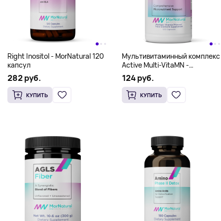
Коллаген/AGLS Collagen -
Комплекс для беременных и
MorNatural 13.8 oz (390 g)
кормящих Preg&Lact Mom -
MorNatural 120 caps
269 руб.
201 руб.
КУПИТЬ
КУПИТЬ
Right Inositol - MorNatural 120
Мультивитаминный комплекс