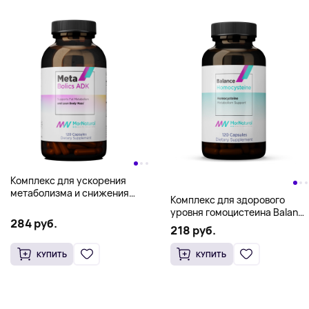
Комплекс для ускорения
метаболизма и снижения
Комплекс для здорового
лишнего веса Metabolics ADK
уровня гомоцистеина Balance
- MorNatural 120 caps
284 руб.
Homocysteine - MorNatural
218 руб.
120 caps
КУПИТЬ
КУПИТЬ