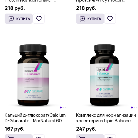
MorNatural 32 oz (908 g),
Nutrition Shake - MorNatural
218 руб.
218 руб.
ванильный
32 oz (908 g), шоколадный
КУПИТЬ
КУПИТЬ
Кальций д-глюкорат/Calcium
Комплекс для нормализации
D-Glucarate - MorNatural 60
холестерина Lipid Balance -
caps
MorNatural 120 caps
167 руб.
247 руб.