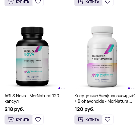
КУПИТЬ
КУПИТЬ
AGLS Nova - MorNatural 120
Кверцетин+Биофлавоноиды/Q
капсул
+ Bioflavonoids - MorNatural
120 caps
218 руб.
120 руб.
КУПИТЬ
КУПИТЬ