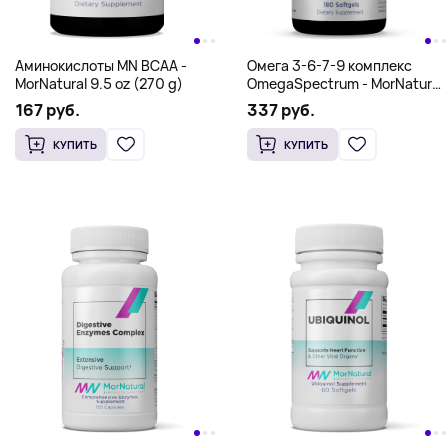
Аминокислоты MN BCAA -
Омега 3-6-7-9 комплекс
MorNatural 9.5 oz (270 g)
OmegaSpectrum - MorNatural
180 softgels
167 руб.
337 руб.
КУПИТЬ
КУПИТЬ