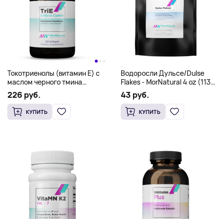
Токотриенолы (витамин E) с
Водоросли Дульсе/Dulse
маслом черного тмина
Flakes - MorNatural 4 oz (113
TriE&BlackCumin - MorNatural
g)
226 руб.
43 руб.
60 softgels
КУПИТЬ
КУПИТЬ