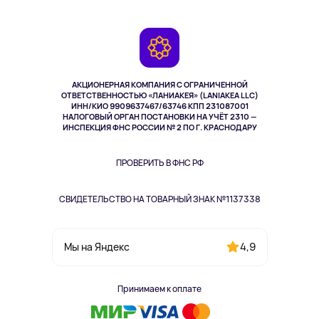
Планшеты
Доставка
Контакты
Игровые консоли
Гарантия
Камеры
Возврат
TV и мультимедиа
Музыка и звук
АКЦИОНЕРНАЯ КОМПАНИЯ С ОГРАНИЧЕННОЙ
Спорт
ОТВЕТСТВЕННОСТЬЮ «ЛАНИАКЕЯ» (LANIAKEA LLC)
ИНН/КИО 9909637467/63746 КПП 231087001
Здоровье
НАЛОГОВЫЙ ОРГАН ПОСТАНОВКИ НА УЧЁТ 2310 —
Здоровье питомцев
ИНСПЕКЦИЯ ФНС РОССИИ № 2 ПО Г. КРАСНОДАРУ
Книги
Одежда и аксессуары
ПРОВЕРИТЬ В ФНС РФ
СВИДЕТЕЛЬСТВО НА ТОВАРНЫЙ ЗНАК №1137338
4,9
Мы на Яндекс
Принимаем к оплате