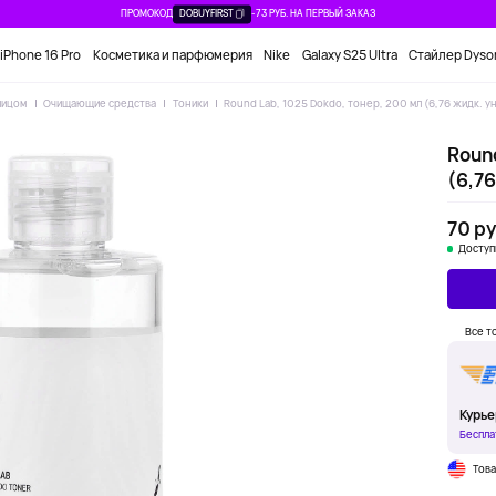
ПРОМОКОД
DOBUYFIRST
-73 РУБ. НА ПЕРВЫЙ ЗАКАЗ
iPhone 16 Pro
Косметика и парфюмерия
Nike
Galaxy S25 Ultra
Стайлер Dyso
лицом
Очищающие средства
Тоники
Round Lab, 1025 Dokdo, тонер, 200 мл (6,76 жидк. ун
Round
(6,76
70 ру
Доступ
Все т
Курье
Беспла
Тов