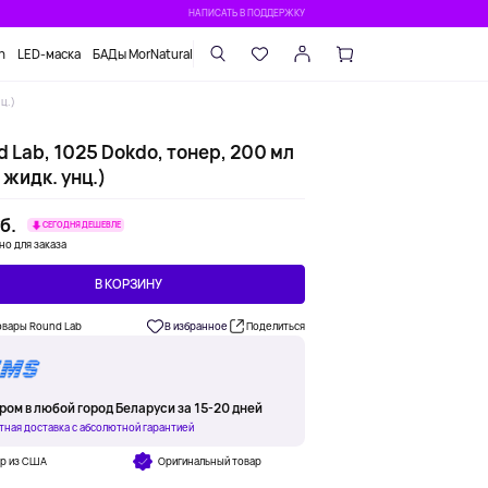
НАПИСАТЬ В ПОДДЕРЖКУ
n
LED-маска
БАДы MorNatural
ц.)
 Lab, 1025 Dokdo, тонер, 200 мл
 жидк. унц.)
б.
СЕГОДНЯ ДЕШЕВЛЕ
но для заказа
В КОРЗИНУ
овары Round Lab
В избранное
Поделиться
ром в любой город Беларуси за 15-20 дней
тная доставка с абсолютной гарантией
ар из США
Оригинальный товар