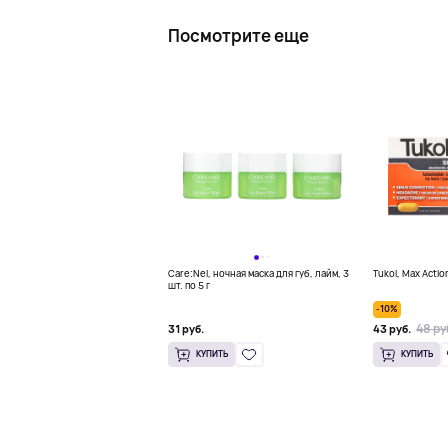
Посмотрите еще
Care:Nel, ночная маска для губ, лайм, 3
Tukol, Max Actio
шт. по 5 г
-10%
48 ру
31 руб.
43 руб.
КУПИТЬ
КУПИТЬ