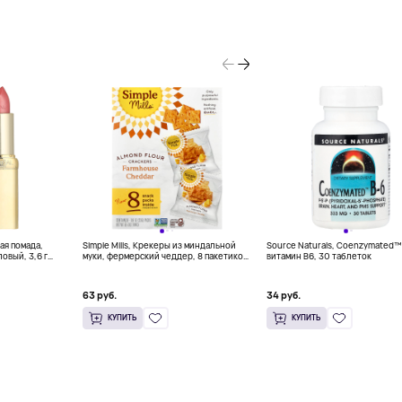
ная помада,
Simple Mills, Крекеры из миндальной
Source Naturals, Coenzymated™
овый, 3,6 г
муки, фермерский чеддер, 8 пакетиков
витамин B6, 30 таблеток
по 23 г (0,8 унции)
63 руб.
34 руб.
КУПИТЬ
КУПИТЬ