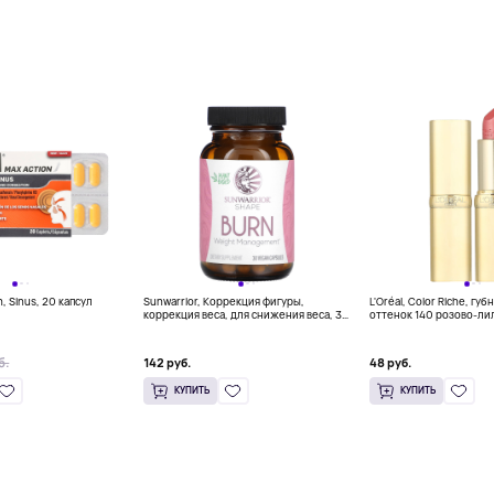
n, Sinus, 20 капсул
Sunwarrior, Коррекция фигуры,
L'Oréal, Color Riche, губ
коррекция веса, для снижения веса, 30
оттенок 140 розово-лил
веганских капсул
(0,13 жидк. унции)
б.
142 руб.
48 руб.
КУПИТЬ
КУПИТЬ