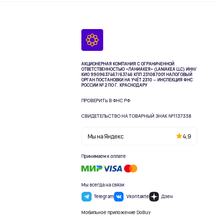
АКЦИОНЕРНАЯ КОМПАНИЯ С ОГРАНИЧЕННОЙ
ОТВЕТСТВЕННОСТЬЮ «ЛАНИАКЕЯ» (LANIAKEA LLC)
ИНН/
КИО 9909637467/63746 КПП 231087001
НАЛОГОВЫЙ
ОРГАН ПОСТАНОВКИ НА УЧЁТ 2310 — ИНСПЕКЦИЯ ФНС
РОССИИ № 2 ПО Г. КРАСНОДАРУ
ПРОВЕРИТЬ В ФНС РФ
СВИДЕТЕЛЬСТВО НА ТОВАРНЫЙ ЗНАК №1137338
Мы на Яндекс
4,9
Принимаем к оплате
Мы всегда на связи
Telegram
Vkontakte
Дзен
Мобильное приложение DoBuy