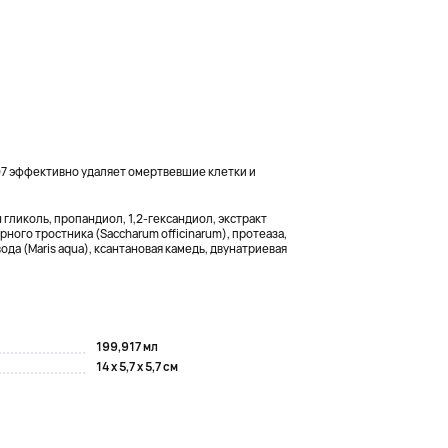
7 эффективно удаляет омертвевшие клетки и
 гликоль, пропандиол, 1,2-гександиол, экстракт
арного тростника (Saccharum officinarum), протеаза,
ода (Maris aqua), ксантановая камедь, двунатриевая
199,917 мл
14 x 5,7 x 5,7 см