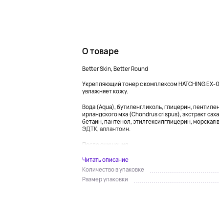
О товаре
Better Skin, Better Round
Укрепляющий тонер с комплексом HATCHING EX-0
увлажняет кожу.
Вода (Aqua), бутиленгликоль, глицерин, пентилен
ирландского мха (Chondrus crispus), экстракт сах
бетаин, пантенол, этилгексилглицерин, морская в
ЭДТК, аллантоин.
После очищения...
Читать описание
Количество в упаковке
Размер упаковки