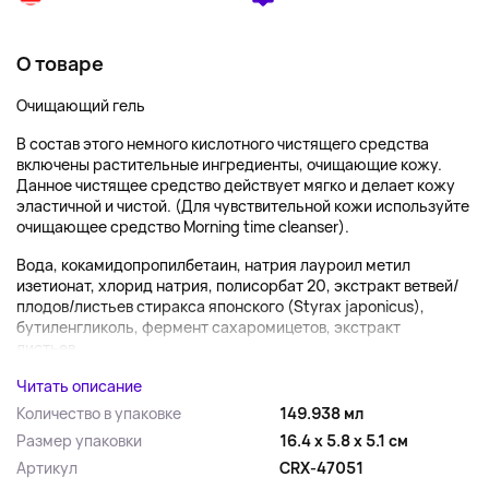
О товаре
Очищающий гель
В состав этого немного кислотного чистящего средства
включены растительные ингредиенты, очищающие кожу.
Данное чистящее средство действует мягко и делает кожу
эластичной и чистой. (Для чувствительной кожи используйте
очищающее средство Morning time cleanser).
Вода, кокамидопропилбетаин, натрия лауроил метил
изетионат, хлорид натрия, полисорбат 20, экстракт ветвей/
плодов/листьев стиракса японского (Styrax japonicus),
бутиленгликоль, фермент сахаромицетов, экстракт
листьев...
Читать описание
Количество в упаковке
149.938 мл
Размер упаковки
16.4 x 5.8 x 5.1 см
Артикул
CRX-47051