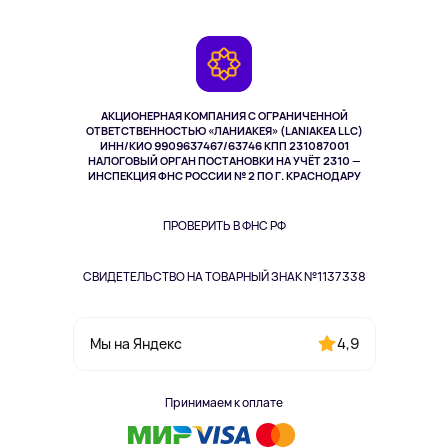
Планшеты
Доставка
Контакты
Игровые консоли
Гарантия
Камеры
Возврат
TV и мультимедиа
Музыка и звук
АКЦИОНЕРНАЯ КОМПАНИЯ С ОГРАНИЧЕННОЙ
Спорт
ОТВЕТСТВЕННОСТЬЮ «ЛАНИАКЕЯ» (LANIAKEA LLC)
ИНН/КИО 9909637467/63746 КПП 231087001
Здоровье
НАЛОГОВЫЙ ОРГАН ПОСТАНОВКИ НА УЧЁТ 2310 —
Здоровье питомцев
ИНСПЕКЦИЯ ФНС РОССИИ № 2 ПО Г. КРАСНОДАРУ
Книги
Одежда и аксессуары
ПРОВЕРИТЬ В ФНС РФ
СВИДЕТЕЛЬСТВО НА ТОВАРНЫЙ ЗНАК №1137338
4,9
Мы на Яндекс
Принимаем к оплате