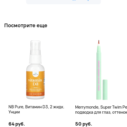
Посмотрите еще
NB Pure, Витамин D3, 2 жидк.
Merrymonde, Super Twim Pe
Унции
подводка для глаз, оттено
07 персиковый, 0,5 мл (0,
жидк. унции)
64 руб.
50 руб.