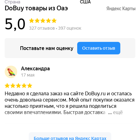
Страна
США