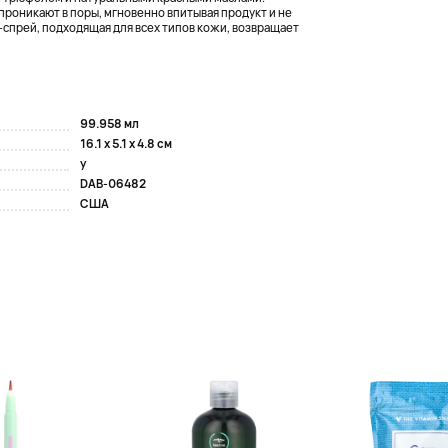
роникают в поры, мгновенно впитывая продукт и не
а-спрей, подходящая для всех типов кожи, возвращает
99.958 мл
16.1 x 5.1 x 4.8 см
y
DAB-06482
США