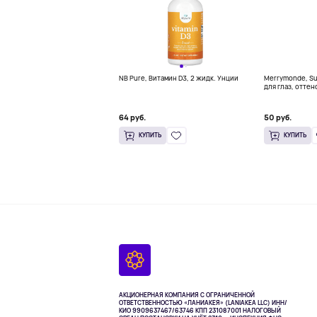
NB Pure, Витамин D3, 2 жидк. Унции
Merrymonde, Su
для глаз, оттен
мл (0,02 жидк.
64 руб.
50 руб.
КУПИТЬ
КУПИТЬ
АКЦИОНЕРНАЯ КОМПАНИЯ С ОГРАНИЧЕННОЙ
ОТВЕТСТВЕННОСТЬЮ «ЛАНИАКЕЯ» (LANIAKEA LLC)
ИНН/
КИО 9909637467/63746 КПП 231087001
НАЛОГОВЫЙ