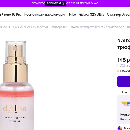
ПРОМОКОД
DOBUYFIRST
-73 РУБ. НА ПЕРВЫЙ ЗАКАЗ
iPhone 16 Pro
Косметика и парфюмерия
Nike
Galaxy S25 Ultra
Стайлер Dyso
лицом
Лечение кожи и сыворотки
Сыворотки
d'Alba, Vital Spray Serum, белый трюфель, 1
d'Alb
трюфе
145 р
ПОСЛЕД
Недост
Все т
Курье
Беспла
Тов