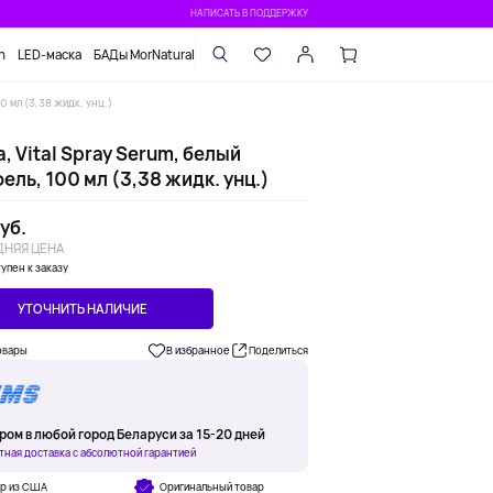
НАПИСАТЬ В ПОДДЕРЖКУ
n
LED-маска
БАДы MorNatural
00 мл (3,38 жидк. унц.)
a, Vital Spray Serum, белый
ль, 100 мл (3,38 жидк. унц.)
уб.
НЯЯ ЦЕНА
упен к заказу
УТОЧНИТЬ НАЛИЧИЕ
овары
В избранное
Поделиться
ром в любой город Беларуси за 15-20 дней
тная доставка с абсолютной гарантией
ар из США
Оригинальный товар