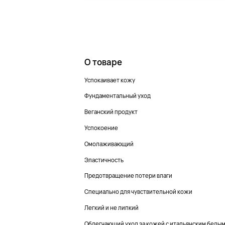
О товаре
Успокаивает кожу
Фундаментальный уход
Веганский продукт
Успокоение
Омолаживающий
Эластичность
Предотвращение потери влаги
Специально для чувствительной кожи
Легкий и не липкий
Облегчающий уход за кожей с итальянским белы