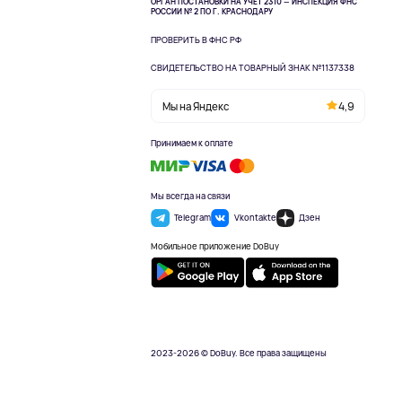
ОРГАН ПОСТАНОВКИ НА УЧЁТ 2310 — ИНСПЕКЦИЯ ФНС
РОССИИ № 2 ПО Г. КРАСНОДАРУ
ПРОВЕРИТЬ В ФНС РФ
СВИДЕТЕЛЬСТВО НА ТОВАРНЫЙ ЗНАК №1137338
Мы на Яндекс
4,9
Принимаем к оплате
Мы всегда на связи
Telegram
Vkontakte
Дзен
Мобильное приложение DoBuy
2023-2026 © DoBuy. Все права защищены