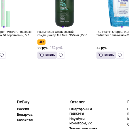
per Twim Pen, подводка
Paul Mitchell, Специальный
The Vitamin Shoppe, Ж
ок 07 персиковый, 0,5
кондиционер Tea Tree, 300 мл (10,14
таблетки с витамином C
 унции)
жидк. унц.)
жевательных таблеток
-25%
132 руб.
99 руб.
54 руб.
КУПИТЬ
КУПИТЬ
DoBuy
Каталог
Россия
Смартфоны и
гаджеты
Беларусь
Ноутбуки,
К
Казахстан
мониторы, VR
Товары для дома