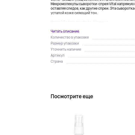
Микромолекулы сыворотки-спрея Vital напрямую п
оставляя следов, как другие спреи. Эта сыворотк
усталой коже сияющий тон.
Настой белого трюфеля, бережно...
Читать описание
Количество в упаковке
Размер упаковки
Уточнить наличие
Артикул
Страна
Посмотрите еще