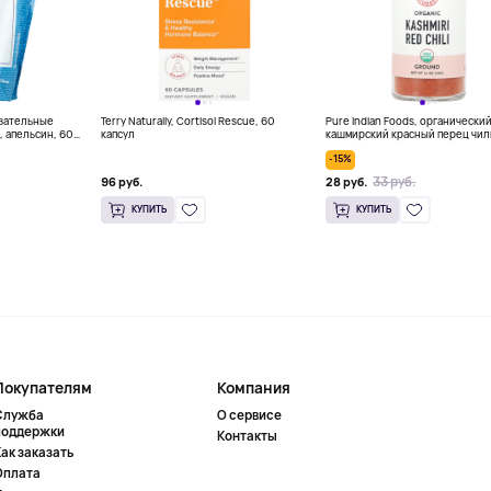
евательные
Terry Naturally, Cortisol Rescue, 60
Pure Indian Foods, органически
, апельсин, 60
капсул
кашмирский красный перец чил
молотый, 65 г (2,3 унции)
-15%
33 руб.
96 руб.
28 руб.
КУПИТЬ
КУПИТЬ
Покупателям
Компания
Служба
О сервисе
поддержки
Контакты
ак заказать
Оплата