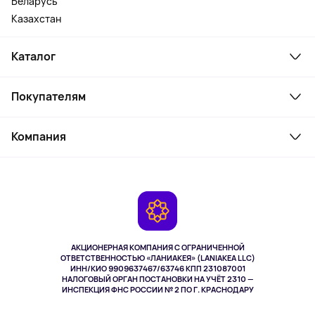
Беларусь
Казахстан
Каталог
Смартфоны и гаджеты
Покупателям
Ноутбуки, мониторы, VR
Товары для дома
Служба поддержки
Косметика и уход
Компания
Как заказать
Активный отдых
Оплата
О сервисе
Планшеты
Доставка
Контакты
Игровые консоли
Гарантия
Камеры
Возврат
TV и мультимедиа
Музыка и звук
АКЦИОНЕРНАЯ КОМПАНИЯ С ОГРАНИЧЕННОЙ
Спорт
ОТВЕТСТВЕННОСТЬЮ «ЛАНИАКЕЯ» (LANIAKEA LLC)
ИНН/КИО 9909637467/63746 КПП 231087001
Здоровье
НАЛОГОВЫЙ ОРГАН ПОСТАНОВКИ НА УЧЁТ 2310 —
Здоровье питомцев
ИНСПЕКЦИЯ ФНС РОССИИ № 2 ПО Г. КРАСНОДАРУ
Книги