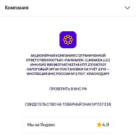
Служба поддержки
Косметика и уход
Компания
Как заказать
Активный отдых
Оплата
О сервисе
Планшеты
Доставка
Контакты
Игровые консоли
Гарантия
Камеры
Возврат
TV и мультимедиа
Музыка и звук
АКЦИОНЕРНАЯ КОМПАНИЯ С ОГРАНИЧЕННОЙ
Спорт
ОТВЕТСТВЕННОСТЬЮ «ЛАНИАКЕЯ» (LANIAKEA LLC)
ИНН/КИО 9909637467/63746 КПП 231087001
Здоровье
НАЛОГОВЫЙ ОРГАН ПОСТАНОВКИ НА УЧЁТ 2310 —
Здоровье питомцев
ИНСПЕКЦИЯ ФНС РОССИИ № 2 ПО Г. КРАСНОДАРУ
Книги
Одежда и аксессуары
ПРОВЕРИТЬ В ФНС РФ
СВИДЕТЕЛЬСТВО НА ТОВАРНЫЙ ЗНАК №1137338
4,9
Мы на Яндекс