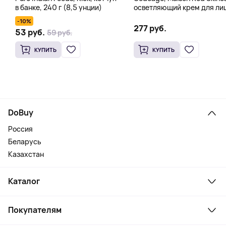
в банке, 240 г (8,5 унции)
осветляющий крем для лиц
50 мл (1,7 жидк. унции)
-10%
277 руб.
53 руб.
59 руб.
КУПИТЬ
КУПИТЬ
DoBuy
Россия
Беларусь
Казахстан
Каталог
Смартфоны и гаджеты
Покупателям
Ноутбуки, мониторы, VR
Товары для дома