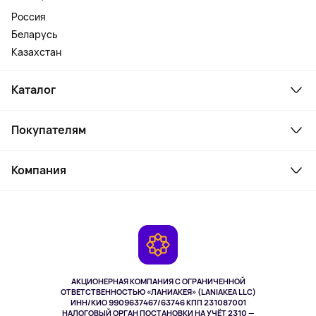
Россия
Беларусь
Казахстан
Каталог
Смартфоны и гаджеты
Покупателям
Ноутбуки, мониторы, VR
Товары для дома
Служба поддержки
Косметика и уход
Компания
Как заказать
Активный отдых
Оплата
О сервисе
Планшеты
Доставка
Контакты
Игровые консоли
Гарантия
Камеры
Возврат
TV и мультимедиа
Музыка и звук
АКЦИОНЕРНАЯ КОМПАНИЯ С ОГРАНИЧЕННОЙ
Спорт
ОТВЕТСТВЕННОСТЬЮ «ЛАНИАКЕЯ» (LANIAKEA LLC)
ИНН/КИО 9909637467/63746 КПП 231087001
Здоровье
НАЛОГОВЫЙ ОРГАН ПОСТАНОВКИ НА УЧЁТ 2310 —