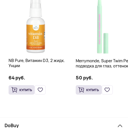
NB Pure, Витамин D3, 2 жидк.
Merrymonde, Super Twim Pe
Унции
подводка для глаз, оттено
07 персиковый, 0,5 мл (0,
жидк. унции)
64 руб.
50 руб.
КУПИТЬ
КУПИТЬ
DoBuy