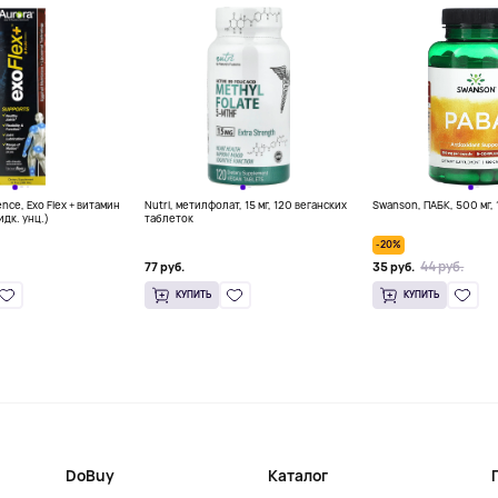
ence, Exo Flex + витамин
Nutri, метилфолат, 15 мг, 120 веганских
Swanson, ПАБК, 500 мг, 
идк. унц.)
таблеток
-20%
44 руб.
77 руб.
35 руб.
КУПИТЬ
КУПИТЬ
DoBuy
Каталог