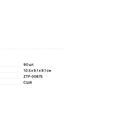
ть. Поэтому мы разработали Probiotic...
90 шт.
10.5 x 9.1 x 9.1 см
ZTP-00875
США