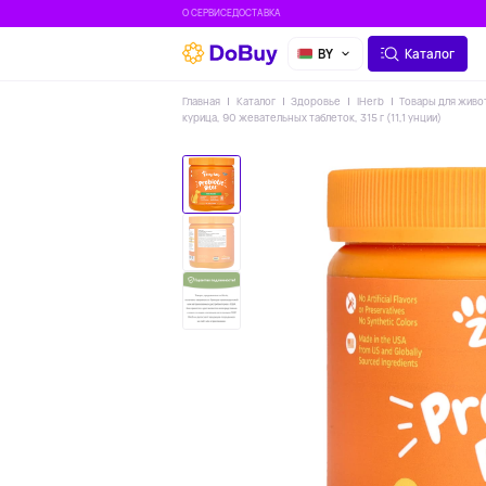
О СЕРВИСЕ
ДОСТАВКА
BY
Каталог
Главная
Каталог
Здоровье
IHerb
Товары для жив
курица, 90 жевательных таблеток, 315 г (11,1 унции)