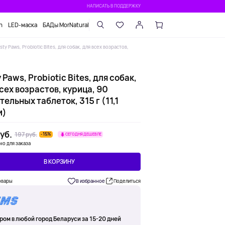
НАПИСАТЬ В ПОДДЕРЖКУ
n
LED-маска
БАДы MorNatural
sty Paws, Probiotic Bites, для собак, для всех возрастов,
 Paws, Probiotic Bites, для собак,
сех возрастов, курица, 90
ельных таблеток, 315 г (11,1
и)
уб.
197 руб.
-15%
СЕГОДНЯ ДЕШЕВЛЕ
но для заказа
В КОРЗИНУ
овары
В избранное
Поделиться
ром в любой город Беларуси за 15-20 дней