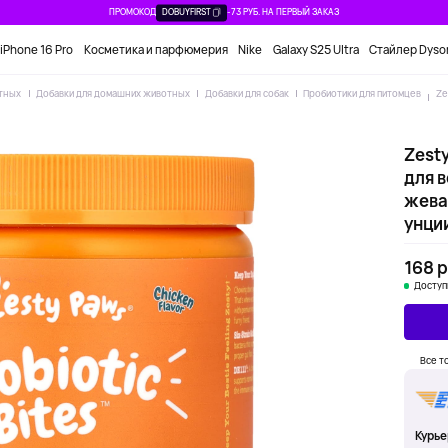
ПРОМОКОД
DOBUYFIRST
-73 РУБ. НА ПЕРВЫЙ ЗАКАЗ
iPhone 16 Pro
Косметика и парфюмерия
Nike
Galaxy S25 Ultra
Стайлер Dyso
отных
Добавки для домашних животных
Добавки для собак
Пробиотики для питомцев
Ze
Zesty
для в
жеват
унци
168 р
Доступ
Все т
Курье