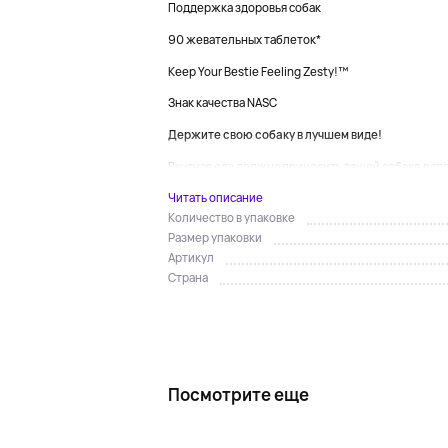
Поддержка здоровья собак
90 жевательных таблеток*
Keep Your Bestie Feeling Zesty!™
Знак качества NASC
Держите свою собаку в лучшем виде!
Вкусная еда должна приносить вашей собаке радос
Читать описание
Количество в упаковке
Размер упаковки
Артикул
Страна
Посмотрите еще