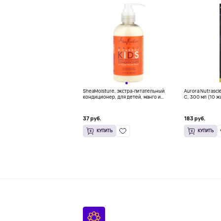
SheaMoisture, экстра-питательный
Aurora Nutrasci
кондиционер, для детей, манго и
C, 300 мл (10 ж
морковь, 237 мл (8 жидк. унций)
37 руб.
183 руб.
КУПИТЬ
КУПИТЬ