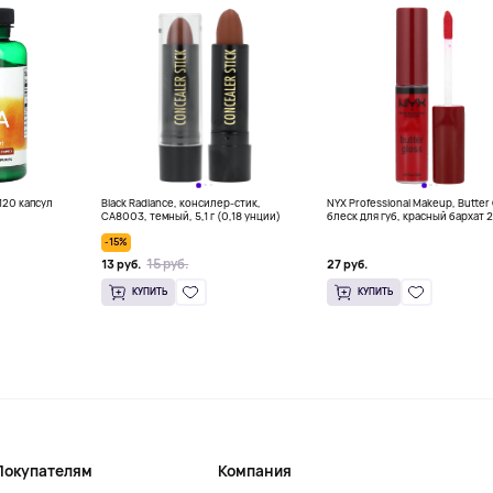
120 капсул
Black Radiance, консилер-стик,
NYX Professional Makeup, Butter 
CA8003, темный, 5,1 г (0,18 унции)
блеск для губ, красный бархат 2
(0,27 жидк. Унции)
-15%
15 руб.
13 руб.
27 руб.
КУПИТЬ
КУПИТЬ
Покупателям
Компания