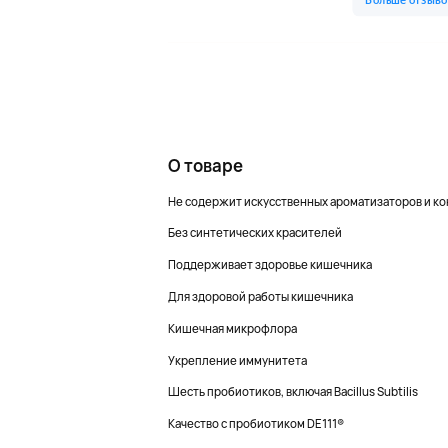
О товаре
Не содержит искусственных ароматизаторов и к
Без синтетических красителей
Поддерживает здоровье кишечника
Для здоровой работы кишечника
Кишечная микрофлора
Укрепление иммунитета
Шесть пробиотиков, включая Bacillus Subtilis
Качество с пробиотиком DE111®