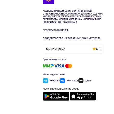
АКЦИОНЕРНАЯ КОМПАНИЯ С ОГРАНИЧЕННОЙ
ОТВЕТСТВЕННОСТЬЮ «ЛАНИАКЕЯ» (LANIAKEA LLC)
ИНН/
КИО 9909637467/63746 КПП 231087001
НАЛОГОВЫЙ
ОРГАН ПОСТАНОВКИ НА УЧЁТ 2310 — ИНСПЕКЦИЯ ФНС
РОССИИ № 2 ПО Г. КРАСНОДАРУ
ПРОВЕРИТЬ В ФНС РФ
СВИДЕТЕЛЬСТВО НА ТОВАРНЫЙ ЗНАК №1137338
Мы на Яндекс
4,9
Принимаем к оплате
Мы всегда на связи
Telegram
Vkontakte
Дзен
Мобильное приложение DoBuy