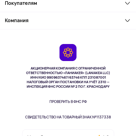
Покупателям
Ноутбуки, мониторы, VR
Товары для дома
Служба поддержки
Косметика и уход
Компания
Как заказать
Активный отдых
Оплата
О сервисе
Планшеты
Доставка
Контакты
Игровые консоли
Гарантия
Камеры
Возврат
TV и мультимедиа
Музыка и звук
АКЦИОНЕРНАЯ КОМПАНИЯ С ОГРАНИЧЕННОЙ
Спорт
ОТВЕТСТВЕННОСТЬЮ «ЛАНИАКЕЯ» (LANIAKEA LLC)
ИНН/КИО 9909637467/63746 КПП 231087001
Здоровье
НАЛОГОВЫЙ ОРГАН ПОСТАНОВКИ НА УЧЁТ 2310 —
Здоровье питомцев
ИНСПЕКЦИЯ ФНС РОССИИ № 2 ПО Г. КРАСНОДАРУ
Книги
Одежда и аксессуары
ПРОВЕРИТЬ В ФНС РФ
СВИДЕТЕЛЬСТВО НА ТОВАРНЫЙ ЗНАК №1137338