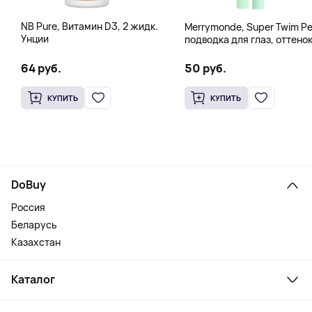
NB Pure, Витамин D3, 2 жидк.
Merrymonde, Super Twim Pe
Унции
подводка для глаз, оттено
07 персиковый, 0,5 мл (0,
жидк. унции)
64 руб.
50 руб.
КУПИТЬ
КУПИТЬ
DoBuy
Россия
Беларусь
Казахстан
Каталог
Смартфоны и гаджеты