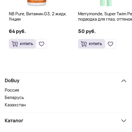
NB Pure, Витамин D3, 2 жидк.
Merrymonde, Super Twim Pe
Унции
подводка для глаз, оттено
07 персиковый, 0,5 мл (0,
жидк. унции)
64 руб.
50 руб.
КУПИТЬ
КУПИТЬ
DoBuy
Россия
Беларусь
Казахстан
Каталог
Смартфоны и гаджеты