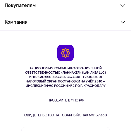
Покупателям
Ноутбуки, мониторы, VR
Товары для дома
Служба поддержки
Косметика и уход
Компания
Как заказать
Активный отдых
Оплата
О сервисе
Планшеты
Доставка
Контакты
Игровые консоли
Гарантия
Камеры
Возврат
TV и мультимедиа
Музыка и звук
АКЦИОНЕРНАЯ КОМПАНИЯ С ОГРАНИЧЕННОЙ
Спорт
ОТВЕТСТВЕННОСТЬЮ «ЛАНИАКЕЯ» (LANIAKEA LLC)
ИНН/КИО 9909637467/63746 КПП 231087001
Здоровье
НАЛОГОВЫЙ ОРГАН ПОСТАНОВКИ НА УЧЁТ 2310 —
Здоровье питомцев
ИНСПЕКЦИЯ ФНС РОССИИ № 2 ПО Г. КРАСНОДАРУ
Книги
Одежда и аксессуары
ПРОВЕРИТЬ В ФНС РФ
СВИДЕТЕЛЬСТВО НА ТОВАРНЫЙ ЗНАК №1137338