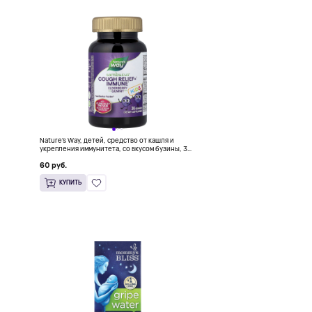
Nature's Way, детей, средство от кашля и
укрепления иммунитета, со вкусом бузины, 36
ток
жевательных таблеток
60 руб.
КУПИТЬ