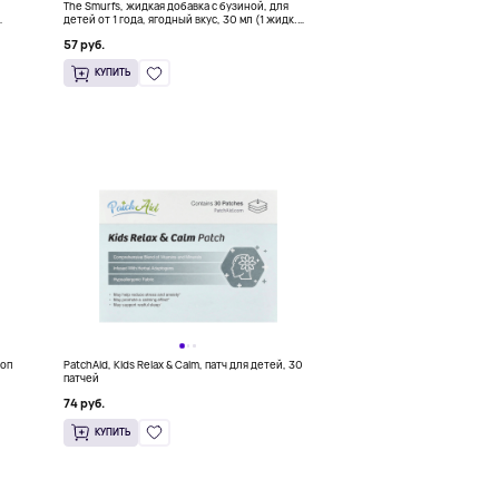
The Smurfs, жидкая добавка с бузиной, для
детей от 1 года, ягодный вкус, 30 мл (1 жидк.
еток
унция)
57 руб.
КУПИТЬ
роп
PatchAid, Kids Relax & Calm, патч для детей, 30
патчей
74 руб.
КУПИТЬ