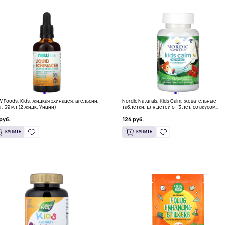
 Foods, Kids, жидкая эхинацея, апельсин,
Nordic Naturals, Kids Calm, жевательные
мг, 59 мл (2 жидк. Унции)
таблетки, для детей от 3 лет, со вкусом
клубники и арбуза, 60 жевательных табле
руб.
124 руб.
КУПИТЬ
КУПИТЬ