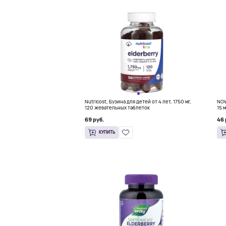
Nutricost, Бузина для детей от 4 лет, 1750 мг,
NOW
120 жевательных таблеток
15 
69 руб.
46 
КУПИТЬ