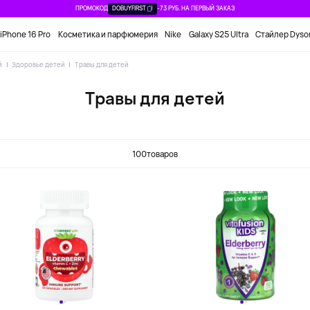
ПРОМОКОД
DOBUYFIRST
-73 РУБ. НА ПЕРВЫЙ ЗАКАЗ
iPhone 16 Pro
Косметика и парфюмерия
Nike
Galaxy S25 Ultra
Стайлер Dyso
й
Здоровье детей
Травы для детей
Травы для детей
100
товаров