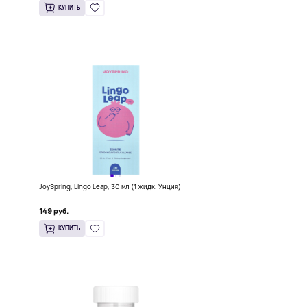
КУПИТЬ
5
JoySpring, Lingo Leap, 30 мл (1 жидк. Унция)
149 руб.
КУПИТЬ