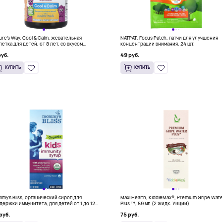
ure's Way, Cool & Calm, жевательная
NATPAT, Focus Patch, патчи для улучшения
летка для детей, от 8 лет, со вкусом
концентрации внимания, 24 шт.
ограда, 40 жевательных таблеток
руб.
49 руб.
КУПИТЬ
КУПИТЬ
my's Bliss, органический сироп для
Maxi Health, KiddieMax®, Premium Gripe Wat
держки иммунитета, для детей от 1 до 12
Plus ™, 59 мл (2 жидк. Унции)
, 90 мл (3 жидк. унции)
руб.
75 руб.