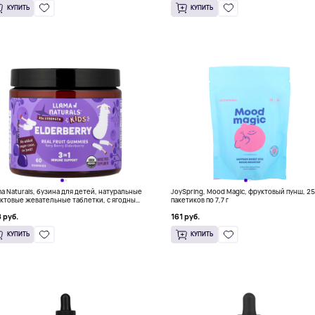
КУПИТЬ
КУПИТЬ
ma Naturals, бузина для детей, натуральные
JoySpring, Mood Magic, фруктовый пунш, 2
ктовые жевательные таблетки, с ягодным
пакетиков по 7,7 г
сом, 60 жевательных таблеток
 руб.
161 руб.
КУПИТЬ
КУПИТЬ