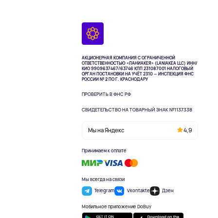
АКЦИОНЕРНАЯ КОМПАНИЯ С ОГРАНИЧЕННОЙ
ОТВЕТСТВЕННОСТЬЮ «ЛАНИАКЕЯ» (LANIAKEA LLC)
ИНН/
КИО 9909637467/63746 КПП 231087001
НАЛОГОВЫЙ
ОРГАН ПОСТАНОВКИ НА УЧЁТ 2310 — ИНСПЕКЦИЯ ФНС
РОССИИ № 2 ПО Г. КРАСНОДАРУ
ПРОВЕРИТЬ В ФНС РФ
СВИДЕТЕЛЬСТВО НА ТОВАРНЫЙ ЗНАК №1137338
Мы на Яндекс
4,9
Принимаем к оплате
Мы всегда на связи
Telegram
Vkontakte
Дзен
Мобильное приложение DoBuy