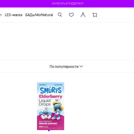
НАПИСАТЬ В ПОДДЕРЖКУ
n
LED-маска
БАДы MorNatural
По популярности