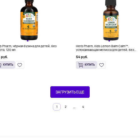
b Pharm, чёрная бузина для детей, без
Herb Pharm, Kids Lemon Balm Calm™,
рта, 120 мл
успокаивающая мелисса для детей, без
спирта, 30 мл (213 мг в 1 порции)
 руб.
54 руб.
КУПИТЬ
КУПИТЬ
ЗАГРУЗИТЬ ЕЩЕ
…
1
2
4