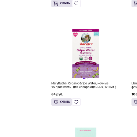
КУПИТЬ
MaryRuth's, Organic Gripe Water, ночные
Lla
жидкие капли, для новорожденных, 120 мл (4
фру
жидк. Унции)
вку
64 руб.
108
КУПИТЬ