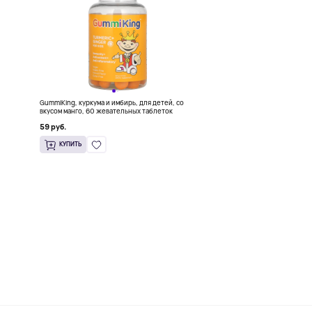
GummiKing, куркума и имбирь, для детей, со
вкусом манго, 60 жевательных таблеток
59 руб.
КУПИТЬ