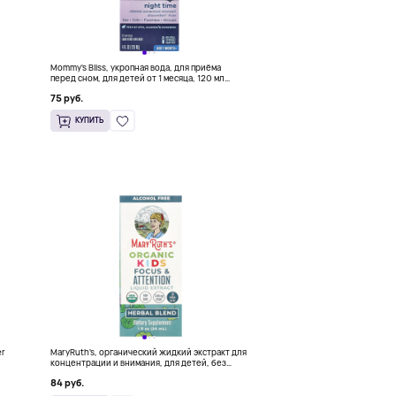
Mommy's Bliss, укропная вода, для приёма
перед сном, для детей от 1 месяца, 120 мл
(4 жидк. унции)
75 руб.
КУПИТЬ
er
MaryRuth's, органический жидкий экстракт для
концентрации и внимания, для детей, без
спирта, 1180 мг, 30 мл
84 руб.