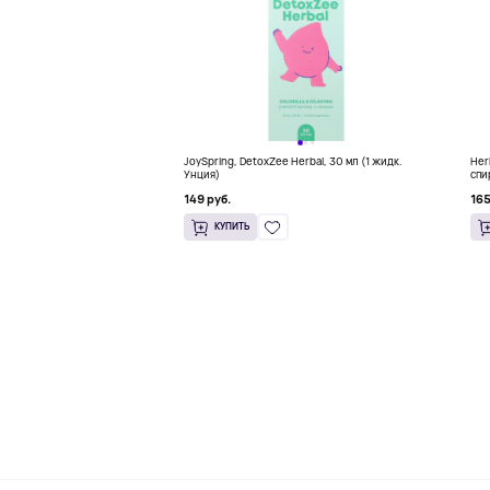
JoySpring, DetoxZee Herbal, 30 мл (1 жидк.
Her
Унция)
спи
149 руб.
165
КУПИТЬ