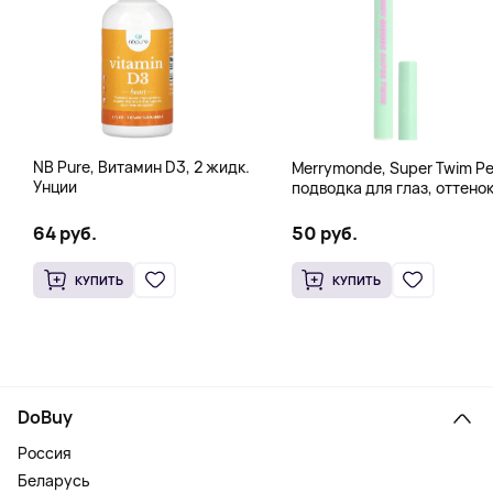
NB Pure, Витамин D3, 2 жидк.
Merrymonde, Super Twim Pe
Унции
подводка для глаз, оттено
07 персиковый, 0,5 мл (0,
жидк. унции)
64 руб.
50 руб.
КУПИТЬ
КУПИТЬ
DoBuy
Россия
Беларусь