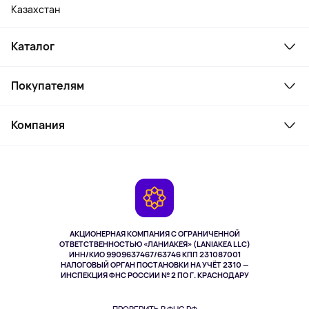
Казахстан
Каталог
Смартфоны и гаджеты
Покупателям
Ноутбуки, мониторы, VR
Товары для дома
Служба поддержки
Косметика и уход
Компания
Как заказать
Активный отдых
Оплата
О сервисе
Планшеты
Доставка
Контакты
Игровые консоли
Гарантия
Камеры
Возврат
TV и мультимедиа
Музыка и звук
АКЦИОНЕРНАЯ КОМПАНИЯ С ОГРАНИЧЕННОЙ
Спорт
ОТВЕТСТВЕННОСТЬЮ «ЛАНИАКЕЯ» (LANIAKEA LLC)
ИНН/КИО 9909637467/63746 КПП 231087001
Здоровье
НАЛОГОВЫЙ ОРГАН ПОСТАНОВКИ НА УЧЁТ 2310 —
Здоровье питомцев
ИНСПЕКЦИЯ ФНС РОССИИ № 2 ПО Г. КРАСНОДАРУ
Книги