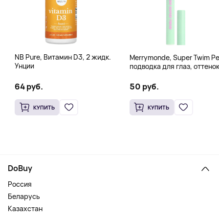
NB Pure, Витамин D3, 2 жидк.
Merrymonde, Super Twim Pe
Унции
подводка для глаз, оттено
07 персиковый, 0,5 мл (0,
жидк. унции)
64 руб.
50 руб.
КУПИТЬ
КУПИТЬ
DoBuy
Россия
Беларусь
Казахстан