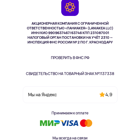
Камеры
Возврат
TV и мультимедиа
Музыка и звук
АКЦИОНЕРНАЯ КОМПАНИЯ С ОГРАНИЧЕННОЙ
Спорт
ОТВЕТСТВЕННОСТЬЮ «ЛАНИАКЕЯ» (LANIAKEA LLC)
ИНН/КИО 9909637467/63746 КПП 231087001
Здоровье
НАЛОГОВЫЙ ОРГАН ПОСТАНОВКИ НА УЧЁТ 2310 —
Здоровье питомцев
ИНСПЕКЦИЯ ФНС РОССИИ № 2 ПО Г. КРАСНОДАРУ
Книги
Одежда и аксессуары
ПРОВЕРИТЬ В ФНС РФ
СВИДЕТЕЛЬСТВО НА ТОВАРНЫЙ ЗНАК №1137338
4,9
Мы на Яндекс
Принимаем к оплате
Мы всегда на связи