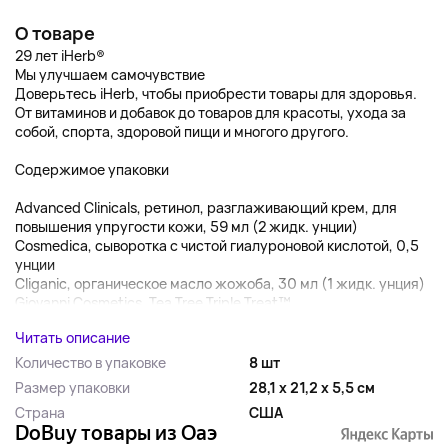
О товаре
29 лет iHerb®
Мы улучшаем самочувствие
Доверьтесь iHerb, чтобы приобрести товары для здоровья.
От витаминов и добавок до товаров для красоты, ухода за
собой, спорта, здоровой пищи и многого другого.
Содержимое упаковки
Advanced Clinicals, ретинол, разглаживающий крем, для
повышения упругости кожи, 59 мл (2 жидк. унции)
Cosmedica, сыворотка с чистой гиалуроновой кислотой, 0,5
унции
Cliganic, органическое масло жожоба, 30 мл (1 жидк. унция)
Giovanni Cosmetics, Tea Tree Triple Treat™,...
Читать описание
Количество в упаковке
8 шт
Размер упаковки
28,1 x 21,2 x 5,5 см
Страна
США