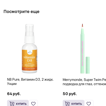
Посмотрите еще
NB Pure, Витамин D3, 2 жидк.
Merrymonde, Super Twim Pe
Унции
подводка для глаз, оттено
07 персиковый, 0,5 мл (0,
жидк. унции)
64 руб.
50 руб.
КУПИТЬ
КУПИТЬ