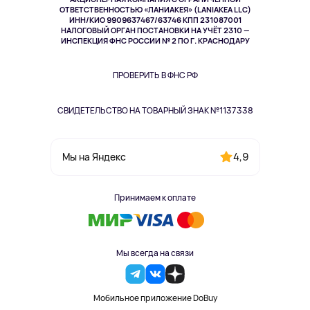
Спорт
ОТВЕТСТВЕННОСТЬЮ «ЛАНИАКЕЯ» (LANIAKEA LLC)
ИНН/КИО 9909637467/63746 КПП 231087001
Здоровье
НАЛОГОВЫЙ ОРГАН ПОСТАНОВКИ НА УЧЁТ 2310 —
Здоровье питомцев
ИНСПЕКЦИЯ ФНС РОССИИ № 2 ПО Г. КРАСНОДАРУ
Книги
Одежда и аксессуары
ПРОВЕРИТЬ В ФНС РФ
СВИДЕТЕЛЬСТВО НА ТОВАРНЫЙ ЗНАК №1137338
4,9
Мы на Яндекс
Принимаем к оплате
Мы всегда на связи
Мобильное приложение DoBuy