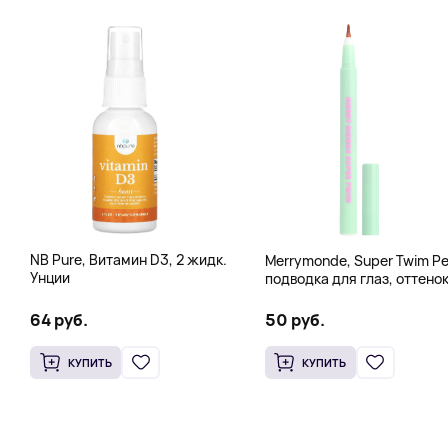
NB Pure, Витамин D3, 2 жидк.
Merrymonde, Super Twim Pe
Унции
подводка для глаз, оттено
07 персиковый, 0,5 мл (0,
жидк. унции)
64 руб.
50 руб.
КУПИТЬ
КУПИТЬ