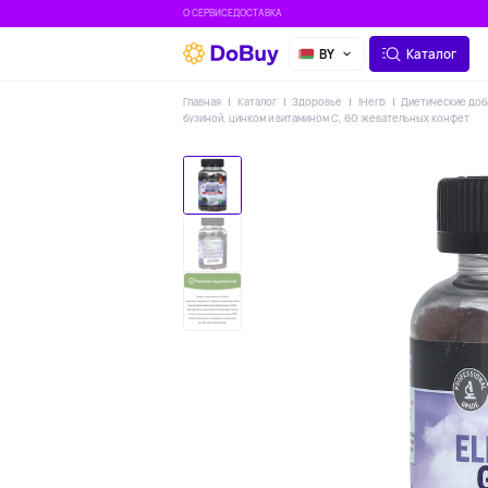
О СЕРВИСЕ
ДОСТАВКА
BY
Каталог
Главная
Каталог
Здоровье
IHerb
Диетические доб
бузиной, цинком и витамином C, 60 жевательных конфет