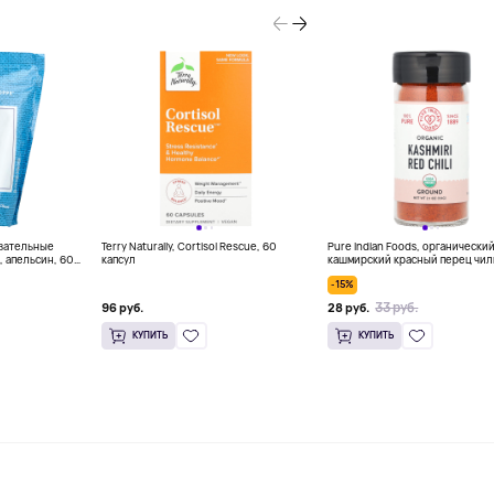
евательные
Terry Naturally, Cortisol Rescue, 60
Pure Indian Foods, органически
, апельсин, 60
капсул
кашмирский красный перец чил
молотый, 65 г (2,3 унции)
-15%
33 руб.
96 руб.
28 руб.
КУПИТЬ
КУПИТЬ