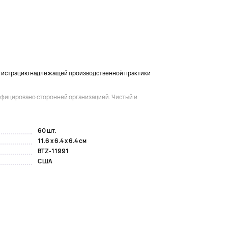
егистрацию надлежащей производственной практики
фицировано сторонней организацией. Чистый и
60 шт.
11.6 x 6.4 x 6.4 см
BTZ-11991
США