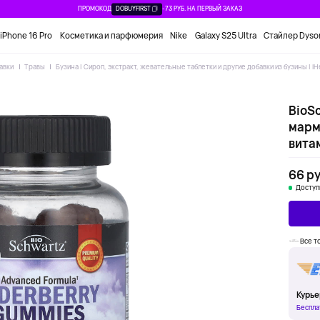
ПРОМОКОД
DOBUYFIRST
-73 РУБ. НА ПЕРВЫЙ ЗАКАЗ
iPhone 16 Pro
Косметика и парфюмерия
Nike
Galaxy S25 Ultra
Стайлер Dyso
авки
Травы
Бузина | Сироп, экстракт, жевательные таблетки и другие добавки из бузины | i
BioS
марм
вита
66 ру
Доступ
Все т
Курье
Беспла