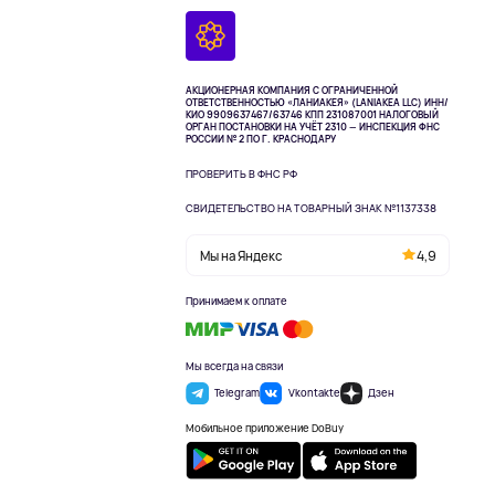
АКЦИОНЕРНАЯ КОМПАНИЯ С ОГРАНИЧЕННОЙ
ОТВЕТСТВЕННОСТЬЮ «ЛАНИАКЕЯ» (LANIAKEA LLC)
ИНН/
КИО 9909637467/63746 КПП 231087001
НАЛОГОВЫЙ
ОРГАН ПОСТАНОВКИ НА УЧЁТ 2310 — ИНСПЕКЦИЯ ФНС
РОССИИ № 2 ПО Г. КРАСНОДАРУ
ПРОВЕРИТЬ В ФНС РФ
СВИДЕТЕЛЬСТВО НА ТОВАРНЫЙ ЗНАК №1137338
Мы на Яндекс
4,9
Принимаем к оплате
Мы всегда на связи
Telegram
Vkontakte
Дзен
Мобильное приложение DoBuy