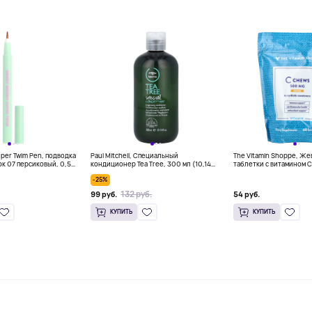
per Twim Pen, подводка
Paul Mitchell, Специальный
The Vitamin Shoppe, Ж
ок 07 персиковый, 0,5
кондиционер Tea Tree, 300 мл (10,14
таблетки с витамином C
 унции)
жидк. унц.)
жевательных таблеток
-25%
132 руб.
99 руб.
54 руб.
КУПИТЬ
КУПИТЬ