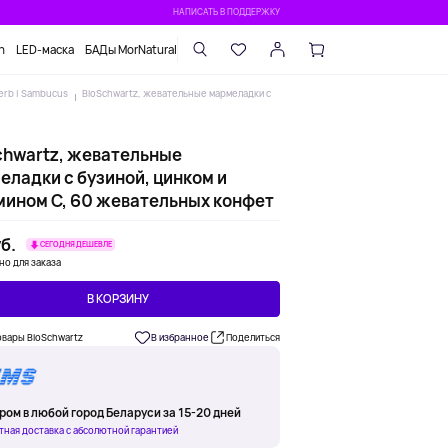
НАПИСАТЬ В ПОДДЕРЖКУ
n
LED-маска
БАДы MorNatural
Herb | Sambucus
BioSchwartz, жевательные мармеладки с
chwartz, жевательные
еладки с бузиной, цинком и
мином C, 60 жевательных конфет
б.
СЕГОДНЯ ДЕШЕВЛЕ
но для заказа
В КОРЗИНУ
овары BioSchwartz
В избранное
Поделиться
ром в любой город Беларуси за 15-20 дней
тная доставка с абсолютной гарантией