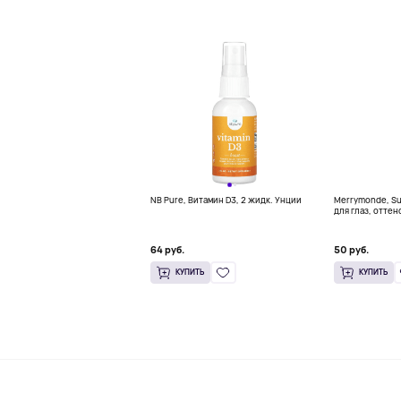
NB Pure, Витамин D3, 2 жидк. Унции
Merrymonde, Su
для глаз, оттен
мл (0,02 жидк.
64 руб.
50 руб.
КУПИТЬ
КУПИТЬ