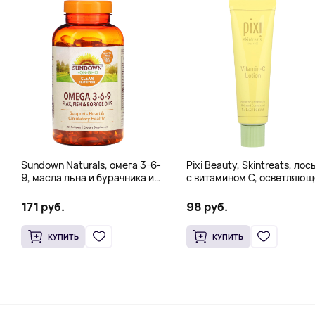
Sundown Naturals, омега 3-6-
Pixi Beauty, Skintreats, лос
9, масла льна и бурачника и
с витамином C, осветляющ
рыбий жир, 200 мягких
увлажняющее средство,
таблеток
50 мл (1,7 жидк. унции)
171 руб.
98 руб.
КУПИТЬ
КУПИТЬ