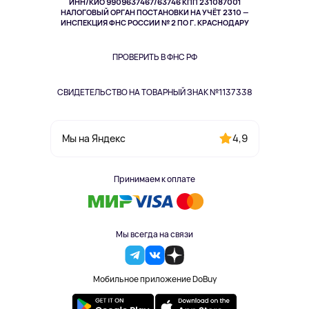
ИНН/КИО 9909637467/63746 КПП 231087001
Здоровье
НАЛОГОВЫЙ ОРГАН ПОСТАНОВКИ НА УЧЁТ 2310 —
Здоровье питомцев
ИНСПЕКЦИЯ ФНС РОССИИ № 2 ПО Г. КРАСНОДАРУ
Книги
Одежда и аксессуары
ПРОВЕРИТЬ В ФНС РФ
СВИДЕТЕЛЬСТВО НА ТОВАРНЫЙ ЗНАК №1137338
4,9
Мы на Яндекс
Принимаем к оплате
Мы всегда на связи
Мобильное приложение DoBuy