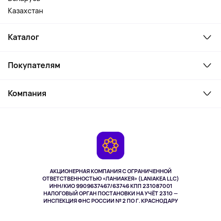
Казахстан
Каталог
Смартфоны и гаджеты
Покупателям
Ноутбуки, мониторы, VR
Товары для дома
Служба поддержки
Косметика и уход
Компания
Как заказать
Активный отдых
Оплата
О сервисе
Планшеты
Доставка
Контакты
Игровые консоли
Гарантия
Камеры
Возврат
TV и мультимедиа
Музыка и звук
АКЦИОНЕРНАЯ КОМПАНИЯ С ОГРАНИЧЕННОЙ
Спорт
ОТВЕТСТВЕННОСТЬЮ «ЛАНИАКЕЯ» (LANIAKEA LLC)
ИНН/КИО 9909637467/63746 КПП 231087001
Здоровье
НАЛОГОВЫЙ ОРГАН ПОСТАНОВКИ НА УЧЁТ 2310 —
Здоровье питомцев
ИНСПЕКЦИЯ ФНС РОССИИ № 2 ПО Г. КРАСНОДАРУ
Книги