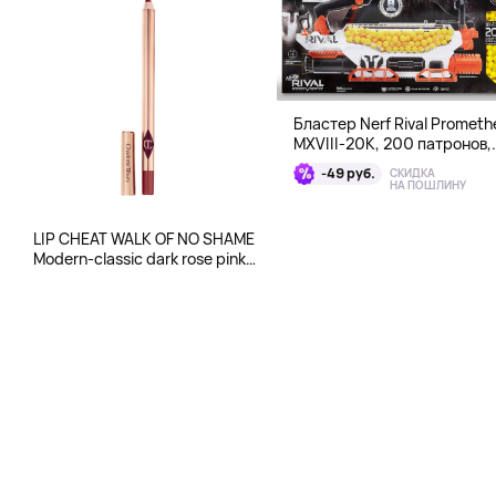
Бластер Nerf Rival Prometh
MXVIII-20K, 200 патронов,
возраст 14+
-49 руб.
СКИДКА
НА ПОШЛИНУ
LIP CHEAT WALK OF NO SHAME
Modern-classic dark rose pink
lip liner и CHEEK TO CHIC
PILLOW TALK ORIGINAL Two-
tone pink and champagne
powder blush for an ethereal
Pillow Talk GLOW!