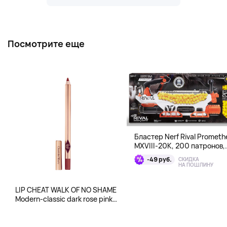
Посмотрите еще
Бластер Nerf Rival Prometh
MXVIII-20K, 200 патронов,
возраст 14+
-49 руб.
СКИДКА
НА ПОШЛИНУ
LIP CHEAT WALK OF NO SHAME
Modern-classic dark rose pink
lip liner и CHEEK TO CHIC
PILLOW TALK ORIGINAL Two-
tone pink and champagne