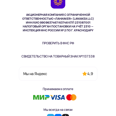
TV и мультимедиа
Музыка и звук
АКЦИОНЕРНАЯ КОМПАНИЯ С ОГРАНИЧЕННОЙ
Спорт
ОТВЕТСТВЕННОСТЬЮ «ЛАНИАКЕЯ» (LANIAKEA LLC)
ИНН/КИО 9909637467/63746 КПП 231087001
Здоровье
НАЛОГОВЫЙ ОРГАН ПОСТАНОВКИ НА УЧЁТ 2310 —
Здоровье питомцев
ИНСПЕКЦИЯ ФНС РОССИИ № 2 ПО Г. КРАСНОДАРУ
Книги
Одежда и аксессуары
ПРОВЕРИТЬ В ФНС РФ
СВИДЕТЕЛЬСТВО НА ТОВАРНЫЙ ЗНАК №1137338
4,9
Мы на Яндекс
Принимаем к оплате
Мы всегда на связи