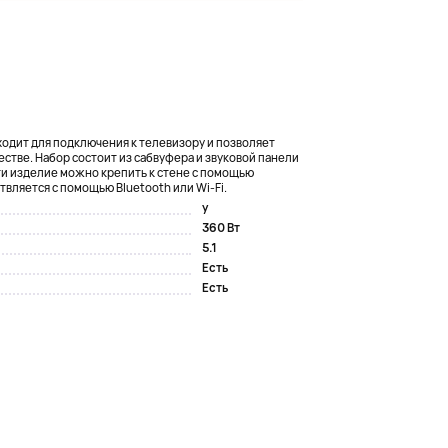
одит для подключения к телевизору и позволяет
естве. Набор состоит из сабвуфера и звуковой панели
и изделие можно крепить к стене с помощью
ляется с помощью Bluetooth или Wi-Fi.
y
360 Вт
5.1
Есть
Есть