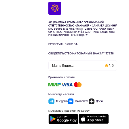
АКЦИОНЕРНАЯ КОМПАНИЯ С ОГРАНИЧЕННОЙ
ОТВЕТСТВЕННОСТЬЮ «ЛАНИАКЕЯ» (LANIAKEA LLC)
ИНН/
КИО 9909637467/63746 КПП 231087001
НАЛОГОВЫЙ
ОРГАН ПОСТАНОВКИ НА УЧЁТ 2310 — ИНСПЕКЦИЯ ФНС
РОССИИ № 2 ПО Г. КРАСНОДАРУ
ПРОВЕРИТЬ В ФНС РФ
СВИДЕТЕЛЬСТВО НА ТОВАРНЫЙ ЗНАК №1137338
Мы на Яндекс
4,9
Принимаем к оплате
Мы всегда на связи
Telegram
Vkontakte
Дзен
Мобильное приложение DoBuy