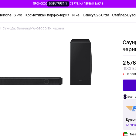
ПРОМОКОД
DOBUYFIRST
-73 РУБ. НА ПЕРВЫЙ ЗАКАЗ
iPhone 16 Pro
Косметика и парфюмерия
Nike
Galaxy S25 Ultra
Стайлер Dyso
Саундбар Samsung HW-Q800D/ZN, черный
Саун
черн
2 578
ПОСЛЕД
Недост
Все т
Курье
Беспла
Това