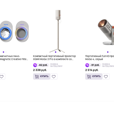
магнитных линз-
Компактный портативный проектор
Портативный Full HD пр
Magnetic Creative Filter
XGIMI MoGo 3 Pro в комплекте со
MoGo 4, серый
4 и MoGo 4 Laser, 3 шт
штативом-аккумулятором XGIMI
СКИДКА
СКИДКА
-82 руб.
-91 руб.
PowerBase Stand
НА ПОШЛИНУ
НА ПОШЛИН
2 338 руб.
2 514 руб.
КУПИТЬ
КУПИТЬ