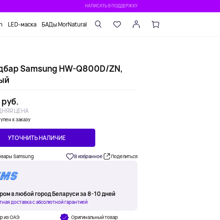
НАПИСАТЬ В ПОДДЕРЖКУ
n
LED-маска
БАДы MorNatural
дбар Samsung HW-Q800D/ZN,
ый
 руб.
НЯЯ ЦЕНА
упен к заказу
УТОЧНИТЬ НАЛИЧИЕ
овары Samsung
В избранное
Поделиться
ром в любой город Беларуси за 8-10 дней
тная доставка с абсолютной гарантией
р из ОАЭ
Оригинальный товар