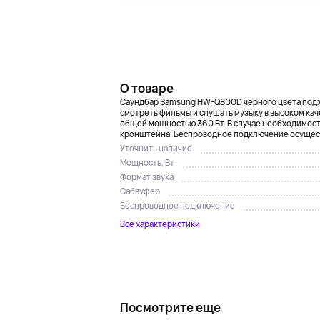
О товаре
Саундбар Samsung HW-Q800D черного цвета подх
смотреть фильмы и слушать музыку в высоком кач
общей мощностью 360 Вт. В случае необходимост
кронштейна. Беспроводное подключение осуществ
Уточнить наличие
Мощность, Вт
Формат звука
Сабвуфер
Беспроводное подключение
Все характеристики
Посмотрите еще