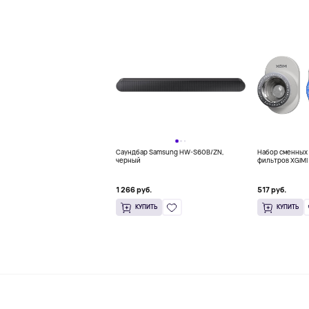
Саундбар Samsung HW-S60B/ZN,
Набор сменных 
черный
фильтров XGIMI 
для XGIMI MoGo 
1 266 руб.
517 руб.
КУПИТЬ
КУПИТЬ