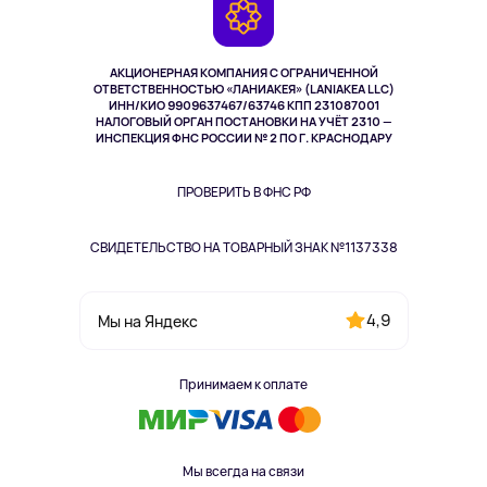
Камеры
Возврат
TV и мультимедиа
Музыка и звук
АКЦИОНЕРНАЯ КОМПАНИЯ С ОГРАНИЧЕННОЙ
Спорт
ОТВЕТСТВЕННОСТЬЮ «ЛАНИАКЕЯ» (LANIAKEA LLC)
ИНН/КИО 9909637467/63746 КПП 231087001
Здоровье
НАЛОГОВЫЙ ОРГАН ПОСТАНОВКИ НА УЧЁТ 2310 —
Здоровье питомцев
ИНСПЕКЦИЯ ФНС РОССИИ № 2 ПО Г. КРАСНОДАРУ
Книги
Одежда и аксессуары
ПРОВЕРИТЬ В ФНС РФ
СВИДЕТЕЛЬСТВО НА ТОВАРНЫЙ ЗНАК №1137338
4,9
Мы на Яндекс
Принимаем к оплате
Мы всегда на связи