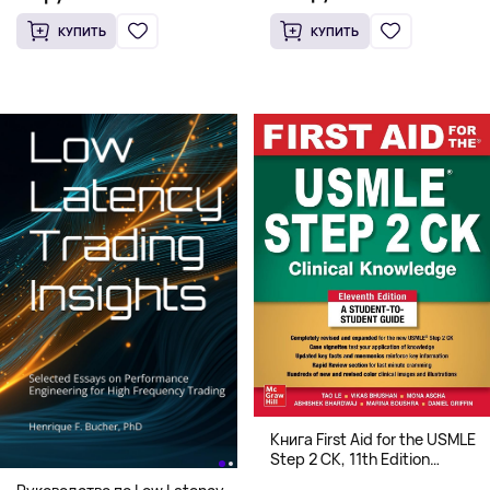
Элмере от Дэвида Макки
края)
КУПИТЬ
КУПИТЬ
Книга First Aid for the USMLE
Step 2 CK, 11th Edition
(Мягкий переплет,