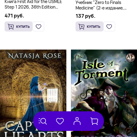
Книга First Aid for the USMLE
Учебник "Zero to Finals
Step 1 2026, 36th Edition
Medicine" (2-е издание,
(Мягкий переплет,
Мягкая обложка) Dr. Thomas
471 руб.
137 руб.
Английский язык)
Watchman
КУПИТЬ
КУПИТЬ