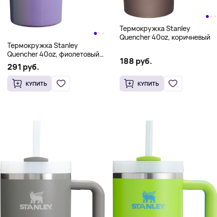
Термокружка Stanley
Quencher 40oz, коричневый
Термокружка Stanley
Quencher 40oz, фиолетовый
188 руб.
шиммер
291 руб.
КУПИТЬ
КУПИТЬ