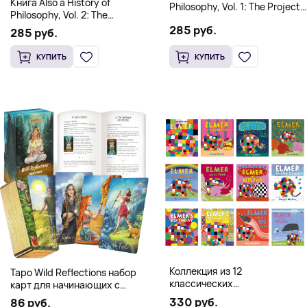
Книга Also a History of
Philosophy, Vol. 1: The Project
Philosophy, Vol. 2: The
of a Genealogy of
Occidental Constellation of
285 руб.
Postmetaphysical Thinking
285 руб.
Faith and Knowledge
(Твердый переплет)
(Твердый переплет)
КУПИТЬ
КУПИТЬ
Коллекция из 12
Таро Wild Reflections набор
классических
карт для начинающих с
иллюстрированных книг об
книгой (78 карт, золочёные
330 руб.
86 руб.