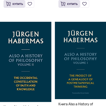
Knowledge (Твердый
КУПИТЬ
КУПИТЬ
переплет)
Книга Also a History of