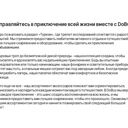
правляйтесь в приключение всей жизни вместе с DoB
ро пожаловать в раздел «Туризм», где трепет исследований сочетается с радос
рытий. Мы стремимся предоставить любителям активного отдыха и путешестви
ое лучшее снаряжение и оборудование, чтобы сделать их приключения
абываемыми.
суровых троп до безмятежной дикой природы - наша коллекция создана, чтобы
хновлять и вдохновлять вас на дальнейшие приключения. Будь вы опытным
ледователем или только начинающим, наши фонарики и осветительные прибор
тят ваш путь, а спальные мешки согреют вас под звездным небом. А когда приде
мя разбить лагерь, наши палатки обеспечат вам комфортное и безопасное
жище.
это еще не все - наш ассортимент аксессуаров поможет вам сориентироваться,
анизовать и насладиться каждым моментом вашего путешествия. В DoBuy мы вер
 каждое приключение - это шанс создать воспоминания на всю жизнь, и мы
емимся предоставить вам лучшее снаряжение, чтобы это произошло. Ознакомь
ашим ассортиментом сегодня и начните планировать свой следующий большой
ег!