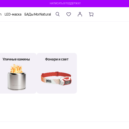
НАПИСАТЬ В ПОДДЕРЖКУ
n
LED-маска
БАДы MorNatural
Уличные камины
Фонари и свет