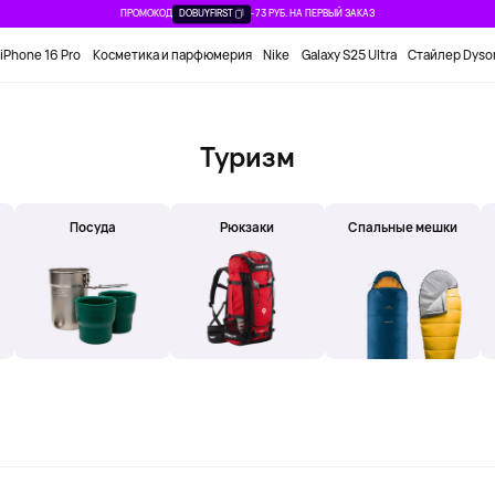
ПРОМОКОД
DOBUYFIRST
-73 РУБ. НА ПЕРВЫЙ ЗАКАЗ
iPhone 16 Pro
Косметика и парфюмерия
Nike
Galaxy S25 Ultra
Стайлер Dyso
Туризм
Посуда
Рюкзаки
Спальные мешки