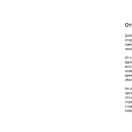
От
Доб
отк
сам
нез
От 
вдо
исс
осве
вре
убе
Но 
орг
что
стр
с н
поб