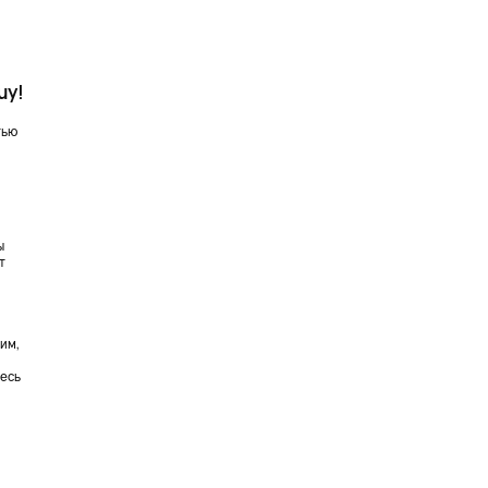
uy!
тью
й
ы
т
им,
тесь