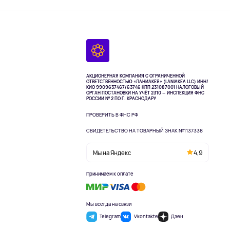
АКЦИОНЕРНАЯ КОМПАНИЯ С ОГРАНИЧЕННОЙ
ОТВЕТСТВЕННОСТЬЮ «ЛАНИАКЕЯ» (LANIAKEA LLC)
ИНН/
КИО 9909637467/63746 КПП 231087001
НАЛОГОВЫЙ
ОРГАН ПОСТАНОВКИ НА УЧЁТ 2310 — ИНСПЕКЦИЯ ФНС
РОССИИ № 2 ПО Г. КРАСНОДАРУ
ПРОВЕРИТЬ В ФНС РФ
СВИДЕТЕЛЬСТВО НА ТОВАРНЫЙ ЗНАК №1137338
Мы на Яндекс
4,9
Принимаем к оплате
Мы всегда на связи
Telegram
Vkontakte
Дзен