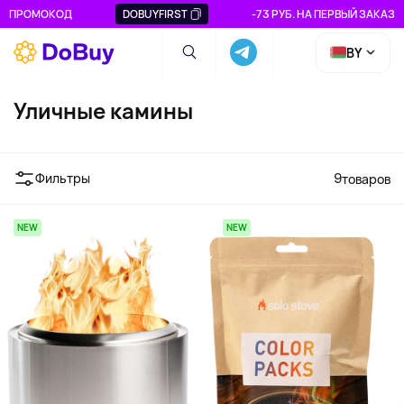
ПРОМОКОД
DOBUYFIRST
-73 РУБ. НА ПЕРВЫЙ ЗАКАЗ
BY
Уличные камины
Фильтры
9
товаров
NEW
NEW