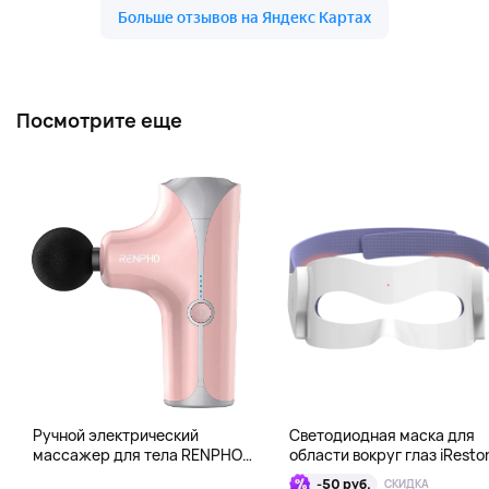
Посмотрите еще
Ручной электрический
Светодиодная маска для
массажер для тела RENPHO
области вокруг глаз iResto
Mini Gun, розовый
Illumina LED Eye Mask
-50 руб.
СКИДКА