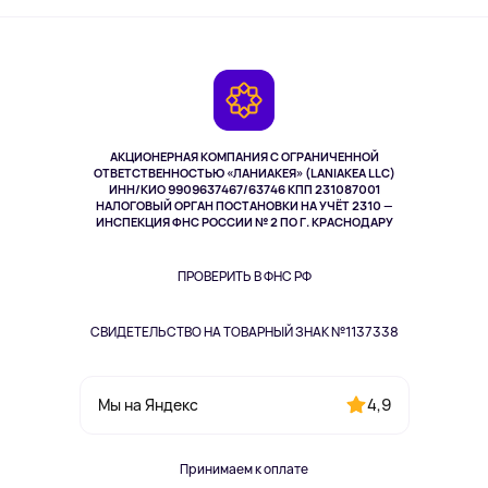
Активный отдых
Оплата
О сервисе
Планшеты
Доставка
Контакты
Игровые консоли
Гарантия
Камеры
Возврат
TV и мультимедиа
Музыка и звук
АКЦИОНЕРНАЯ КОМПАНИЯ С ОГРАНИЧЕННОЙ
Спорт
ОТВЕТСТВЕННОСТЬЮ «ЛАНИАКЕЯ» (LANIAKEA LLC)
ИНН/КИО 9909637467/63746 КПП 231087001
Здоровье
НАЛОГОВЫЙ ОРГАН ПОСТАНОВКИ НА УЧЁТ 2310 —
Здоровье питомцев
ИНСПЕКЦИЯ ФНС РОССИИ № 2 ПО Г. КРАСНОДАРУ
Книги
Одежда и аксессуары
ПРОВЕРИТЬ В ФНС РФ
СВИДЕТЕЛЬСТВО НА ТОВАРНЫЙ ЗНАК №1137338
4,9
Мы на Яндекс
Принимаем к оплате