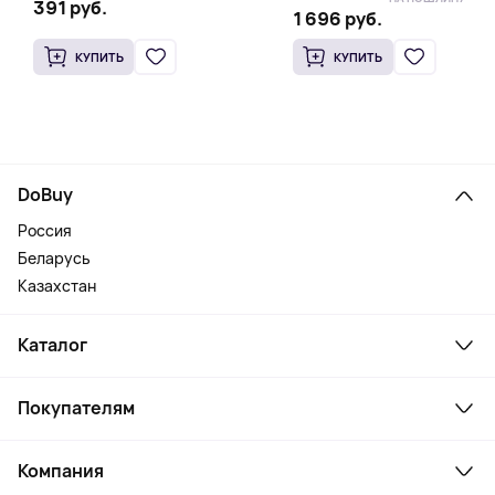
391 руб.
1 696 руб.
КУПИТЬ
КУПИТЬ
DoBuy
Россия
Беларусь
Казахстан
Каталог
Смартфоны и гаджеты
Покупателям
Ноутбуки, мониторы, VR
Товары для дома
Служба поддержки
Косметика и уход
Компания
Как заказать
Активный отдых