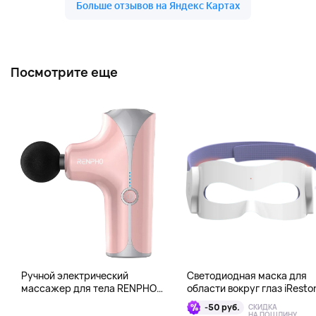
Посмотрите еще
Ручной электрический
Светодиодная маска для
массажер для тела RENPHO
области вокруг глаз iResto
Mini Gun, розовый
Illumina LED Eye Mask
-50 руб.
СКИДКА
НА ПОШЛИНУ