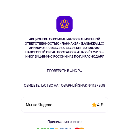
Оплата
О сервисе
Планшеты
Доставка
Контакты
Игровые консоли
Гарантия
Камеры
Возврат
TV и мультимедиа
Музыка и звук
АКЦИОНЕРНАЯ КОМПАНИЯ С ОГРАНИЧЕННОЙ
Спорт
ОТВЕТСТВЕННОСТЬЮ «ЛАНИАКЕЯ» (LANIAKEA LLC)
ИНН/КИО 9909637467/63746 КПП 231087001
Здоровье
НАЛОГОВЫЙ ОРГАН ПОСТАНОВКИ НА УЧЁТ 2310 —
Здоровье питомцев
ИНСПЕКЦИЯ ФНС РОССИИ № 2 ПО Г. КРАСНОДАРУ
Книги
Одежда и аксессуары
ПРОВЕРИТЬ В ФНС РФ
СВИДЕТЕЛЬСТВО НА ТОВАРНЫЙ ЗНАК №1137338
4,9
Мы на Яндекс
Принимаем к оплате