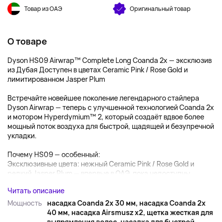
Товар из ОАЭ
Оригинальный товар
О товаре
Dyson HS09 Airwrap™ Complete Long Coanda 2x — эксклюзив
из Дубая Доступен в цветах Ceramic Pink / Rose Gold и
лимитированном Jasper Plum
Встречайте новейшее поколение легендарного стайлера
Dyson Airwrap — теперь с улучшенной технологией Coanda 2x
и мотором Hyperdymium™ 2, который создаёт вдвое более
мощный поток воздуха для быстрой, щадящей и безупречной
укладки.
Почему HS09 — особенный:
Эксклюзивные цвета: нежный Ceramic Pink / Rose Gold и
редкий Jasper Plum — впервые в ОАЭ, пока недоступны...
Читать описание
Мощность
насадка Coanda 2x 30 мм, насадка Coanda 2x
40 мм, насадка Airsmusz x2, щетка жесткая для
выпрямления волос, насадка для быстрой