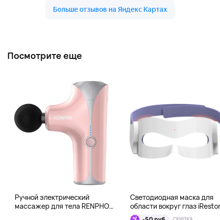
Посмотрите еще
Ручной электрический
Светодиодная маска для
массажер для тела RENPHO
области вокруг глаз iResto
Mini Gun, розовый
Illumina LED Eye Mask
-50 руб.
СКИДКА