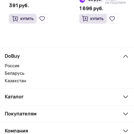
НА ПОШЛИНУ
391 руб.
1 696 руб.
КУПИТЬ
КУПИТЬ
DoBuy
Россия
Беларусь
Казахстан
Каталог
Смартфоны и гаджеты
Покупателям
Ноутбуки, мониторы, VR
Товары для дома
Служба поддержки
Косметика и уход
Компания
Как заказать