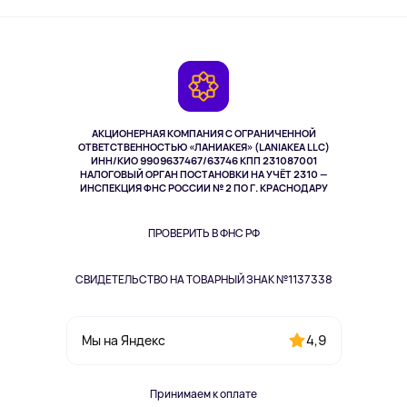
Активный отдых
Оплата
О сервисе
Планшеты
Доставка
Контакты
Игровые консоли
Гарантия
Камеры
Возврат
TV и мультимедиа
Музыка и звук
АКЦИОНЕРНАЯ КОМПАНИЯ С ОГРАНИЧЕННОЙ
Спорт
ОТВЕТСТВЕННОСТЬЮ «ЛАНИАКЕЯ» (LANIAKEA LLC)
ИНН/КИО 9909637467/63746 КПП 231087001
Здоровье
НАЛОГОВЫЙ ОРГАН ПОСТАНОВКИ НА УЧЁТ 2310 —
Здоровье питомцев
ИНСПЕКЦИЯ ФНС РОССИИ № 2 ПО Г. КРАСНОДАРУ
Книги
Одежда и аксессуары
ПРОВЕРИТЬ В ФНС РФ
СВИДЕТЕЛЬСТВО НА ТОВАРНЫЙ ЗНАК №1137338
4,9
Мы на Яндекс
Принимаем к оплате