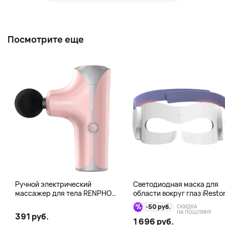
Посмотрите еще
Ручной электрический
Светодиодная маска для
массажер для тела RENPHO
области вокруг глаз iResto
Mini Gun, розовый
Illumina LED Eye Mask
-50 руб.
СКИДКА
НА ПОШЛИНУ
391 руб.
1 696 руб.