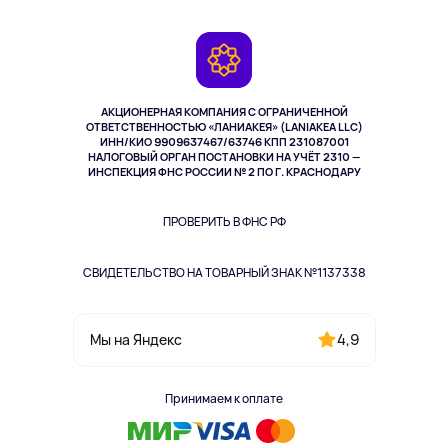
Доставка
Контакты
Игровые консоли
Гарантия
Камеры
Возврат
TV и мультимедиа
Музыка и звук
АКЦИОНЕРНАЯ КОМПАНИЯ С ОГРАНИЧЕННОЙ
Спорт
ОТВЕТСТВЕННОСТЬЮ «ЛАНИАКЕЯ» (LANIAKEA LLC)
ИНН/КИО 9909637467/63746 КПП 231087001
Здоровье
НАЛОГОВЫЙ ОРГАН ПОСТАНОВКИ НА УЧЁТ 2310 —
Здоровье питомцев
ИНСПЕКЦИЯ ФНС РОССИИ № 2 ПО Г. КРАСНОДАРУ
Книги
Одежда и аксессуары
ПРОВЕРИТЬ В ФНС РФ
СВИДЕТЕЛЬСТВО НА ТОВАРНЫЙ ЗНАК №1137338
4,9
Мы на Яндекс
Принимаем к оплате