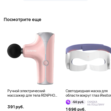
Посмотрите еще
Ручной электрический
Светодиодная маска для
массажер для тела RENPHO
области вокруг глаз iResto
Mini Gun, розовый
Illumina LED Eye Mask
-50 руб.
СКИДКА
НА ПОШЛИНУ
391 руб.
1 696 руб.