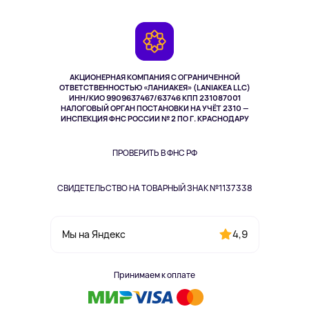
Доставка
Контакты
Игровые консоли
Гарантия
Камеры
Возврат
TV и мультимедиа
Музыка и звук
АКЦИОНЕРНАЯ КОМПАНИЯ С ОГРАНИЧЕННОЙ
Спорт
ОТВЕТСТВЕННОСТЬЮ «ЛАНИАКЕЯ» (LANIAKEA LLC)
ИНН/КИО 9909637467/63746 КПП 231087001
Здоровье
НАЛОГОВЫЙ ОРГАН ПОСТАНОВКИ НА УЧЁТ 2310 —
Здоровье питомцев
ИНСПЕКЦИЯ ФНС РОССИИ № 2 ПО Г. КРАСНОДАРУ
Книги
Одежда и аксессуары
ПРОВЕРИТЬ В ФНС РФ
СВИДЕТЕЛЬСТВО НА ТОВАРНЫЙ ЗНАК №1137338
4,9
Мы на Яндекс
Принимаем к оплате