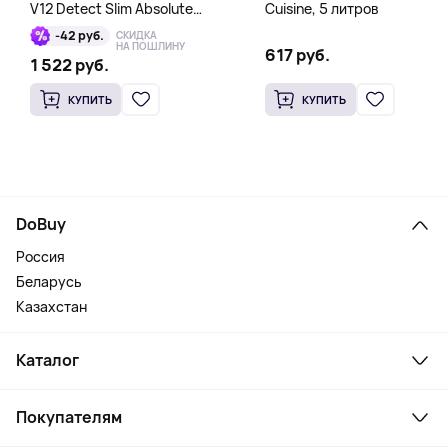
V12 Detect Slim Absolute
Cuisine, 5 литров
Yellow/Nickel, серый
-42 руб.
СКИДКА
НА ПОШЛИНУ
617 руб.
1 522 руб.
КУПИТЬ
КУПИТЬ
DoBuy
Россия
Беларусь
Казахстан
Каталог
Смартфоны и гаджеты
Покупателям
Ноутбуки, мониторы, VR
Товары для дома