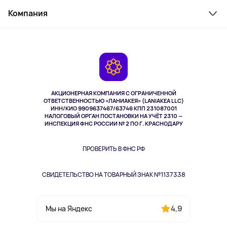
Служба поддержки
Косметика и уход
Компания
Как заказать
Активный отдых
Оплата
О сервисе
Планшеты
Доставка
Контакты
Игровые консоли
Гарантия
Камеры
Возврат
TV и мультимедиа
Музыка и звук
АКЦИОНЕРНАЯ КОМПАНИЯ С ОГРАНИЧЕННОЙ
Спорт
ОТВЕТСТВЕННОСТЬЮ «ЛАНИАКЕЯ» (LANIAKEA LLC)
ИНН/КИО 9909637467/63746 КПП 231087001
Здоровье
НАЛОГОВЫЙ ОРГАН ПОСТАНОВКИ НА УЧЁТ 2310 —
Здоровье питомцев
ИНСПЕКЦИЯ ФНС РОССИИ № 2 ПО Г. КРАСНОДАРУ
Книги
Одежда и аксессуары
ПРОВЕРИТЬ В ФНС РФ
СВИДЕТЕЛЬСТВО НА ТОВАРНЫЙ ЗНАК №1137338
4,9
Мы на Яндекс