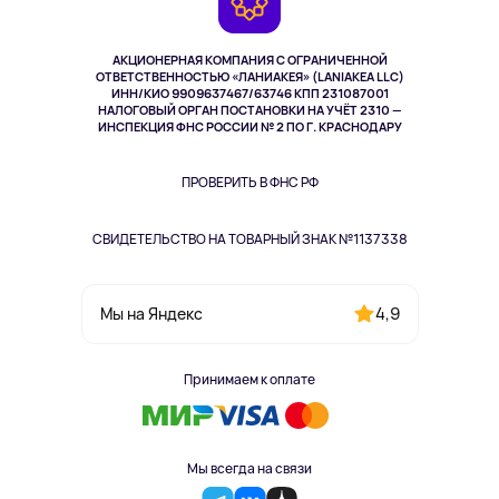
TV и мультимедиа
Музыка и звук
АКЦИОНЕРНАЯ КОМПАНИЯ С ОГРАНИЧЕННОЙ
Спорт
ОТВЕТСТВЕННОСТЬЮ «ЛАНИАКЕЯ» (LANIAKEA LLC)
ИНН/КИО 9909637467/63746 КПП 231087001
Здоровье
НАЛОГОВЫЙ ОРГАН ПОСТАНОВКИ НА УЧЁТ 2310 —
Здоровье питомцев
ИНСПЕКЦИЯ ФНС РОССИИ № 2 ПО Г. КРАСНОДАРУ
Книги
Одежда и аксессуары
ПРОВЕРИТЬ В ФНС РФ
СВИДЕТЕЛЬСТВО НА ТОВАРНЫЙ ЗНАК №1137338
4,9
Мы на Яндекс
Принимаем к оплате
Мы всегда на связи