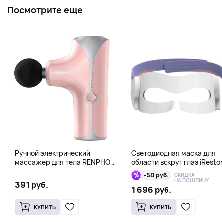
Посмотрите еще
Ручной электрический
Светодиодная маска для
массажер для тела RENPHO
области вокруг глаз iResto
Mini Gun, розовый
Illumina LED Eye Mask
-50 руб.
СКИДКА
НА ПОШЛИНУ
391 руб.
1 696 руб.
КУПИТЬ
КУПИТЬ