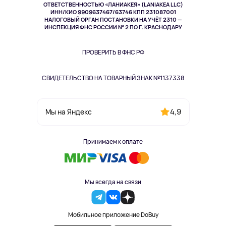
Спорт
ОТВЕТСТВЕННОСТЬЮ «ЛАНИАКЕЯ» (LANIAKEA LLC)
ИНН/КИО 9909637467/63746 КПП 231087001
Здоровье
НАЛОГОВЫЙ ОРГАН ПОСТАНОВКИ НА УЧЁТ 2310 —
Здоровье питомцев
ИНСПЕКЦИЯ ФНС РОССИИ № 2 ПО Г. КРАСНОДАРУ
Книги
Одежда и аксессуары
ПРОВЕРИТЬ В ФНС РФ
СВИДЕТЕЛЬСТВО НА ТОВАРНЫЙ ЗНАК №1137338
4,9
Мы на Яндекс
Принимаем к оплате
Мы всегда на связи
Мобильное приложение DoBuy