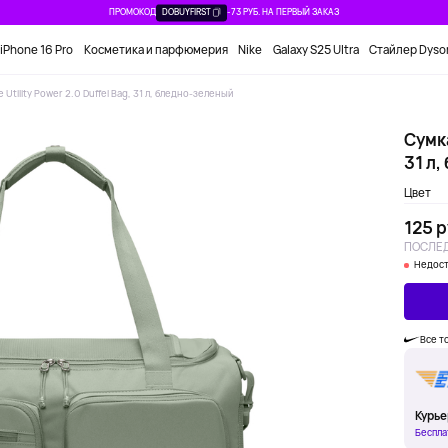
ПРОМОКОД
DOBUYFIRST
-73 РУБ. НА ПЕРВЫЙ ЗАКАЗ
iPhone 16 Pro
Косметика и парфюмерия
Nike
Galaxy S25 Ultra
Стайлер Dyso
e Utility Power 2.0 Duffel Bag, 31 л, бледно-зеленый
Сумка
31 л
Цвет
125 р
ПОСЛЕД
Недост
Все т
Курье
Беспла