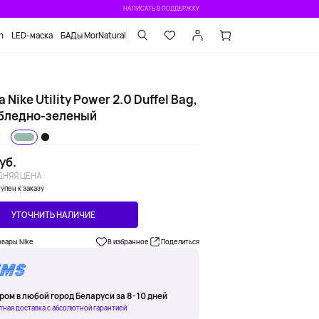
НАПИСАТЬ В ПОДДЕРЖКУ
n
LED-маска
БАДы MorNatural
 Nike Utility Power 2.0 Duffel Bag,
, бледно-зеленый
уб.
НЯЯ ЦЕНА
упен к заказу
УТОЧНИТЬ НАЛИЧИЕ
овары Nike
В избранное
Поделиться
ром в любой город Беларуси за 8-10 дней
тная доставка с абсолютной гарантией