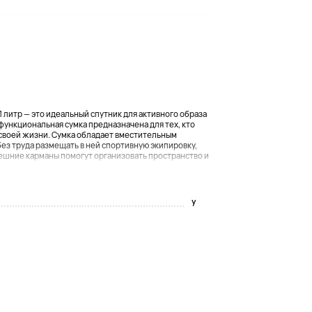
 31 литр — это идеальный спутник для активного образа
функциональная сумка предназначена для тех, кто
 своей жизни. Сумка обладает вместительным
ез труда размещать в ней спортивную экипировку,
ешние карманы помогут организовать пространство и
y