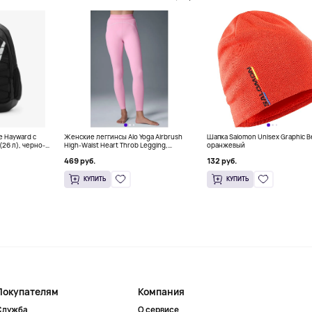
e Hayward с
Женские леггинсы Alo Yoga Airbrush
Шапка Salomon Unisex Graphic B
26 л), черно-
High-Waist Heart Throb Legging,
оранжевый
розовый
469 руб.
132 руб.
КУПИТЬ
КУПИТЬ
Покупателям
Компания
Служба
О сервисе