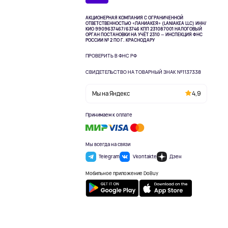
АКЦИОНЕРНАЯ КОМПАНИЯ С ОГРАНИЧЕННОЙ
ОТВЕТСТВЕННОСТЬЮ «ЛАНИАКЕЯ» (LANIAKEA LLC)
ИНН/
КИО 9909637467/63746 КПП 231087001
НАЛОГОВЫЙ
ОРГАН ПОСТАНОВКИ НА УЧЁТ 2310 — ИНСПЕКЦИЯ ФНС
РОССИИ № 2 ПО Г. КРАСНОДАРУ
ПРОВЕРИТЬ В ФНС РФ
СВИДЕТЕЛЬСТВО НА ТОВАРНЫЙ ЗНАК №1137338
Мы на Яндекс
4,9
Принимаем к оплате
Мы всегда на связи
Telegram
Vkontakte
Дзен
Мобильное приложение DoBuy