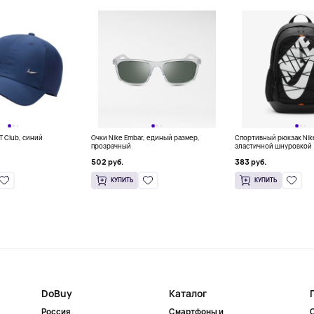
IT Club, синий
Очки Nike Embar, единый размер,
Спортивный рюкзак Nik
прозрачный
эластичной шнуровкой (
белый
502 руб.
383 руб.
КУПИТЬ
КУПИТЬ
DoBuy
Каталог
Россия
Смартфоны и