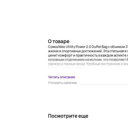
О товаре
Сумка Nike Utility Power 2.0 Duffel Bag с объемом
жизни и спортивных достижений. Эта стильная и 
ценит комфорт и практичность в каждом аспекте
основным отделением на молнии, что позволяет б
одежду и личные вещи. Удобные внутренние и вн
быстро находить всё нео...
Читать описание
Уточнить наличие
Посмотрите еще