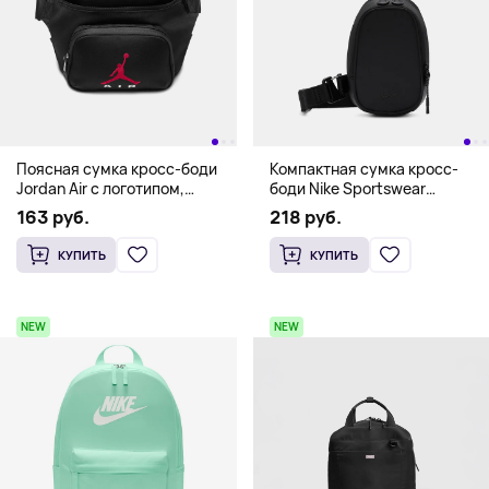
Поясная сумка кросс-боди
Компактная сумка кросс-
Jordan Air с логотипом,
боди Nike Sportswear
черный
Commute, черный
163 руб.
218 руб.
КУПИТЬ
КУПИТЬ
NEW
NEW