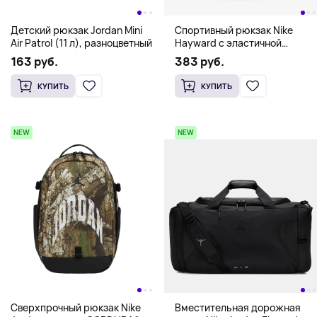
Детский рюкзак Jordan Mini
Спортивный рюкзак Nike
Air Patrol (11 л), разноцветный
Hayward с эластичной
шнуровкой (26 л), черно-
163 руб.
383 руб.
белый
КУПИТЬ
КУПИТЬ
NEW
NEW
Сверхпрочный рюкзак Nike
Вместительная дорожная