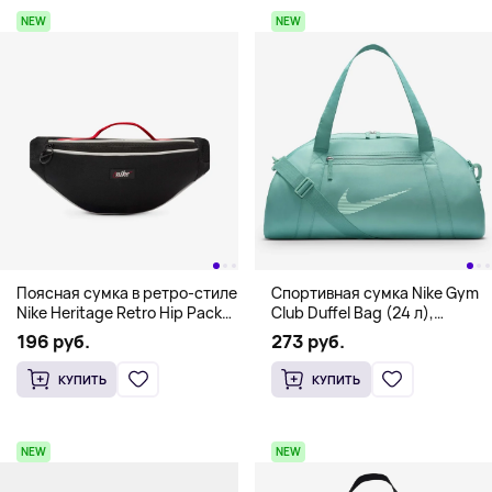
NEW
NEW
Поясная сумка в ретро-стиле
Спортивная сумка Nike Gym
Nike Heritage Retro Hip Pack
Club Duffel Bag (24 л),
(1 л), черный
мятный
196 руб.
273 руб.
КУПИТЬ
КУПИТЬ
NEW
NEW