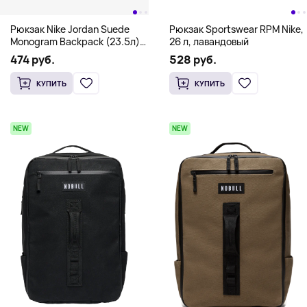
Рюкзак Nike Jordan Suede
Рюкзак Sportswear RPM Nike,
Monogram Backpack (23.5л),
26 л, лавандовый
охра
474 руб.
528 руб.
КУПИТЬ
КУПИТЬ
NEW
NEW