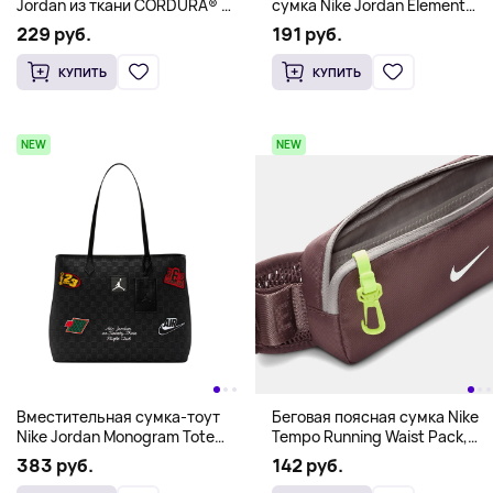
Jordan из ткани CORDURA® с
сумка Nike Jordan Element
отделением для ноутбука,
Duffel (68.8 л), черный
229 руб.
191 руб.
камуфляж
КУПИТЬ
КУПИТЬ
NEW
NEW
Вместительная сумка-тоут
Беговая поясная сумка Nike
Nike Jordan Monogram Tote
Tempo Running Waist Pack,
Bag (32 л), черный
бордовый
383 руб.
142 руб.