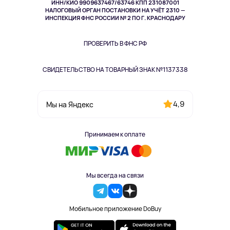
ИНН/КИО 9909637467/63746 КПП 231087001
Здоровье
НАЛОГОВЫЙ ОРГАН ПОСТАНОВКИ НА УЧЁТ 2310 —
Здоровье питомцев
ИНСПЕКЦИЯ ФНС РОССИИ № 2 ПО Г. КРАСНОДАРУ
Книги
Одежда и аксессуары
ПРОВЕРИТЬ В ФНС РФ
СВИДЕТЕЛЬСТВО НА ТОВАРНЫЙ ЗНАК №1137338
4,9
Мы на Яндекс
Принимаем к оплате
Мы всегда на связи
Мобильное приложение DoBuy